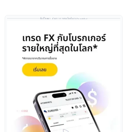
พื้นที่โฆษณา · ผ่านการตรวจสอบโดยทีมงาน Forexinthai