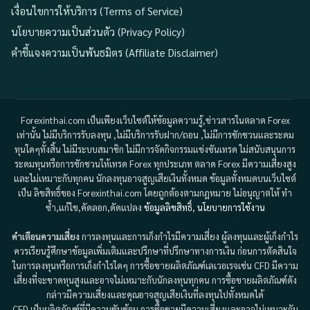
เงื่อนไขการให้บริการ (Terms of Service)
นโยบายความเป็นส่วนตัว (Privacy Policy)
คำชี้แจงความเป็นพันธมิตร (Affiliate Disclaimer)
Forexinthai.com เป็นเพียงเว็บไซต์ให้ข้อมูลความรู้,ข่าวสารในตลาด Forex
เท่านั้น ไม่มีบริการรับลงทุน ,ไม่มีบริการรับฝาก/ถอน ,ไม่มีการชักชวนและระดม
ทุนใดๆทั้งสิ้น ไม่มีระบบสมาชิก ไม่มีการจัดกิจกรรมแข่งขันเทรด ไม่สนับสนุนการ
ระดมทุนหรือการชักชวนให้เทรด Forex ทุกประเภท ตลาด Forex มีความเสี่ยงสูง
และไม่เหมาะกับทุกคน นักลงทุนอาจสูญเสียเงินทั้งหมด ข้อมูลทั้งหมดบนเว็บไซต์
เป็น ลิขสิทธิ์ของ Forexinthai.com โดยถูกต้องตามกฎหมาย ไม่อนุญาตให้ ทำ
ซ้ำ,แก้ไข,คัดลอก,ดัดแปลง
ข้อมูลลิขสิทธิ์
,
นโยบายการใช้งาน
คำเตือนความเสี่ยง
การลงทุนและการเก็งกำไรมีความเสี่ยง ผู้ลงทุนและผู้เก็งกำไร
ควรเรียนรู้ศึกษาข้อมูลเพิ่มเติมและปรึกษาที่ปรึกษาทางการเงิน ก่อนการตัดสินใจ
ในการลงทุนหรือการเก็งกำไรใดๆ การซื้อขายผลิตภัณฑ์เลเวอเรจเช่น CFD มีความ
เสี่ยงที่จะขาดทุนสูงและอาจไม่เหมาะกับนักลงทุนทุกคน การซื้อขายผลิตภัณฑ์ดัง
กล่าวมีความเสี่ยงและคุณอาจสูญเสียเงินที่ลงทุนไปทั้งหมดได้
CFD เป็นผลิตภัณฑ์ที่มีความซับซ้อน การซื้อขายมีความเสี่ยงและอาจไม่เหมาะกับ