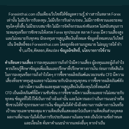
Forexinthai.com เป็นเพียงเว็บไซต์ให้ข้อมูลความรู้,ข่าวสารในตลาด Forex
เท่านั้น ไม่มีบริการรับลงทุน ,ไม่มีบริการรับฝาก/ถอน ,ไม่มีการชักชวนและระดม
ทุนใดๆทั้งสิ้น ไม่มีระบบสมาชิก ไม่มีการจัดกิจกรรมแข่งขันเทรด ไม่สนับสนุนการ
ระดมทุนหรือการชักชวนให้เทรด Forex ทุกประเภท ตลาด Forex มีความเสี่ยงสูง
และไม่เหมาะกับทุกคน นักลงทุนอาจสูญเสียเงินทั้งหมด ข้อมูลทั้งหมดบนเว็บไซต์
เป็น ลิขสิทธิ์ของ Forexinthai.com โดยถูกต้องตามกฎหมาย ไม่อนุญาตให้ ทำ
ซ้ำ,แก้ไข,คัดลอก,ดัดแปลง
ข้อมูลลิขสิทธิ์
,
นโยบายการใช้งาน
คำเตือนความเสี่ยง
การลงทุนและการเก็งกำไรมีความเสี่ยง ผู้ลงทุนและผู้เก็งกำไร
ควรเรียนรู้ศึกษาข้อมูลเพิ่มเติมและปรึกษาที่ปรึกษาทางการเงิน ก่อนการตัดสินใจ
ในการลงทุนหรือการเก็งกำไรใดๆ การซื้อขายผลิตภัณฑ์เลเวอเรจเช่น CFD มีความ
เสี่ยงที่จะขาดทุนสูงและอาจไม่เหมาะกับนักลงทุนทุกคน การซื้อขายผลิตภัณฑ์ดัง
กล่าวมีความเสี่ยงและคุณอาจสูญเสียเงินที่ลงทุนไปทั้งหมดได้
CFD เป็นผลิตภัณฑ์ที่มีความซับซ้อน การซื้อขายมีความเสี่ยงและอาจไม่เหมาะกับ
ทุกคน ข้อมูลที่ให้ไว้ใช้เป็นการอ้างอิงเท่านั้น และไม่ควรมองว่าเป็นการแนะนำหรือ
ชักชวนให้ทำธุรกรรมทางการเงิน ข้อมูลไม่ได้คำนึงถึงสถานการณ์ทางการเงินหรือ
เป้าหมายเฉพาะของคุณ ความคิดเห็นที่แสดงออกไปเป็นความคิดเห็นส่วนบุคคล
ผลงานที่ผ่านมาไม่ได้เป็นการรับประกันผลงานในอนาคต เป็นไปตามข้อกำหนด
และเงื่อนไข ค้นหาคำแนะนำจากแหล่งอื่นๆ หากจำเป็น