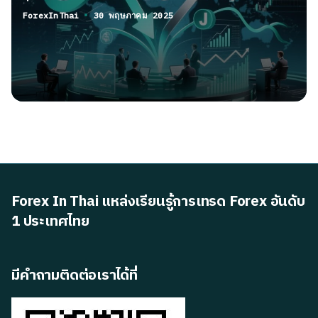
ForexInThai
30 พฤษภาคม 2025
Posted
by
Forex In Thai แหล่งเรียนรู้การเทรด Forex อันดับ
1 ประเทศไทย
มีคำถามติดต่อเราได้ที่