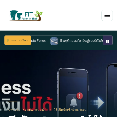
Skip
to
content
จะ เล่น Forex
5 พฤติกรรมที่ขาใหญ่ชอบใช้(เล่น)กัน
5 อันดับ โบรกเกอ
บทความใหม่
Posted
บทความ FOREX แนะนำ
วิธีเปิดบีญชี/ฝาก/ถอน
in