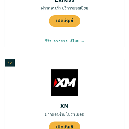
Exness
ฝากถอนเร็ว บริการยอดเยี่ยม
เปิดบัญชี
รีวิว exness ดีไหม
XM
ฝากถอนง่าย โปรฯ เยอะ
เปิดบัญชี