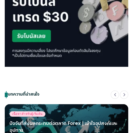
บทความที่น่าสนใจ
Posted
เนื้อหาสำหรับผู้เริ่มต้น
in
ปัจจัยที่ส่งผลกระทบต่อตลาด Forex | เข้าใจอุปสงค์และ
อุปทาน