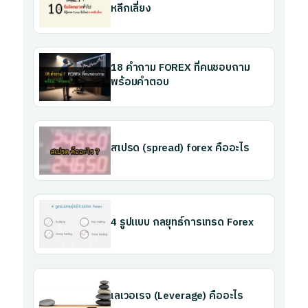
หลีกเลี่ยง
18 คำถาม FOREX ที่คนชอบถาม
พร้อมคำตอบ
สเปรด (spread) forex คืออะไร
4 รูปแบบ กลยุทธ์การเทรด Forex
เลเวอเรจ (Leverage) คืออะไร