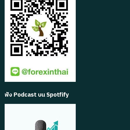
ฟัง Podcast บน Spotfify