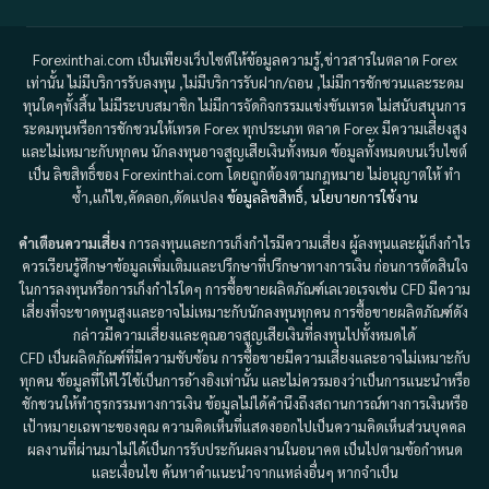
Forexinthai.com เป็นเพียงเว็บไซต์ให้ข้อมูลความรู้,ข่าวสารในตลาด Forex
เท่านั้น ไม่มีบริการรับลงทุน ,ไม่มีบริการรับฝาก/ถอน ,ไม่มีการชักชวนและระดม
ทุนใดๆทั้งสิ้น ไม่มีระบบสมาชิก ไม่มีการจัดกิจกรรมแข่งขันเทรด ไม่สนับสนุนการ
ระดมทุนหรือการชักชวนให้เทรด Forex ทุกประเภท ตลาด Forex มีความเสี่ยงสูง
และไม่เหมาะกับทุกคน นักลงทุนอาจสูญเสียเงินทั้งหมด ข้อมูลทั้งหมดบนเว็บไซต์
เป็น ลิขสิทธิ์ของ Forexinthai.com โดยถูกต้องตามกฎหมาย ไม่อนุญาตให้ ทำ
ซ้ำ,แก้ไข,คัดลอก,ดัดแปลง
ข้อมูลลิขสิทธิ์
,
นโยบายการใช้งาน
คำเตือนความเสี่ยง
การลงทุนและการเก็งกำไรมีความเสี่ยง ผู้ลงทุนและผู้เก็งกำไร
ควรเรียนรู้ศึกษาข้อมูลเพิ่มเติมและปรึกษาที่ปรึกษาทางการเงิน ก่อนการตัดสินใจ
ในการลงทุนหรือการเก็งกำไรใดๆ การซื้อขายผลิตภัณฑ์เลเวอเรจเช่น CFD มีความ
เสี่ยงที่จะขาดทุนสูงและอาจไม่เหมาะกับนักลงทุนทุกคน การซื้อขายผลิตภัณฑ์ดัง
กล่าวมีความเสี่ยงและคุณอาจสูญเสียเงินที่ลงทุนไปทั้งหมดได้
CFD เป็นผลิตภัณฑ์ที่มีความซับซ้อน การซื้อขายมีความเสี่ยงและอาจไม่เหมาะกับ
ทุกคน ข้อมูลที่ให้ไว้ใช้เป็นการอ้างอิงเท่านั้น และไม่ควรมองว่าเป็นการแนะนำหรือ
ชักชวนให้ทำธุรกรรมทางการเงิน ข้อมูลไม่ได้คำนึงถึงสถานการณ์ทางการเงินหรือ
เป้าหมายเฉพาะของคุณ ความคิดเห็นที่แสดงออกไปเป็นความคิดเห็นส่วนบุคคล
ผลงานที่ผ่านมาไม่ได้เป็นการรับประกันผลงานในอนาคต เป็นไปตามข้อกำหนด
และเงื่อนไข ค้นหาคำแนะนำจากแหล่งอื่นๆ หากจำเป็น