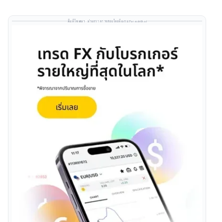
พื้นที่โฆษณา · ผ่านการตรวจสอบโดยทีมงาน Forexinthai