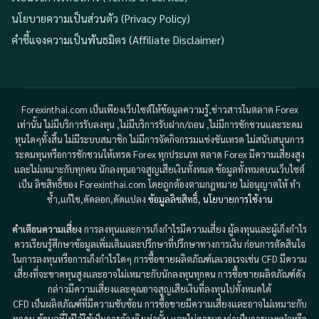
นโยบายความเป็นส่วนตัว (Privacy Policy)
คำชี้แจงความเป็นพันธมิตร (Affiliate Disclaimer)
Forexinthai.com เป็นเพียงเว็บไซต์ให้ข้อมูลความรู้,ข่าวสารในตลาด Forex
เท่านั้น ไม่มีบริการรับลงทุน ,ไม่มีบริการรับฝาก/ถอน ,ไม่มีการชักชวนและระดม
ทุนใดๆทั้งสิ้น ไม่มีระบบสมาชิก ไม่มีการจัดกิจกรรมแข่งขันเทรด ไม่สนับสนุนการ
ระดมทุนหรือการชักชวนให้เทรด Forex ทุกประเภท ตลาด Forex มีความเสี่ยงสูง
และไม่เหมาะกับทุกคน นักลงทุนอาจสูญเสียเงินทั้งหมด ข้อมูลทั้งหมดบนเว็บไซต์
เป็น ลิขสิทธิ์ของ Forexinthai.com โดยถูกต้องตามกฎหมาย ไม่อนุญาตให้ ทำ
ซ้ำ,แก้ไข,คัดลอก,ดัดแปลง
ข้อมูลลิขสิทธิ์
,
นโยบายการใช้งาน
คำเตือนความเสี่ยง
การลงทุนและการเก็งกำไรมีความเสี่ยง ผู้ลงทุนและผู้เก็งกำไร
ควรเรียนรู้ศึกษาข้อมูลเพิ่มเติมและปรึกษาที่ปรึกษาทางการเงิน ก่อนการตัดสินใจ
ในการลงทุนหรือการเก็งกำไรใดๆ การซื้อขายผลิตภัณฑ์เลเวอเรจเช่น CFD มีความ
เสี่ยงที่จะขาดทุนสูงและอาจไม่เหมาะกับนักลงทุนทุกคน การซื้อขายผลิตภัณฑ์ดัง
กล่าวมีความเสี่ยงและคุณอาจสูญเสียเงินที่ลงทุนไปทั้งหมดได้
CFD เป็นผลิตภัณฑ์ที่มีความซับซ้อน การซื้อขายมีความเสี่ยงและอาจไม่เหมาะกับ
ทุกคน ข้อมูลที่ให้ไว้ใช้เป็นการอ้างอิงเท่านั้น และไม่ควรมองว่าเป็นการแนะนำหรือ