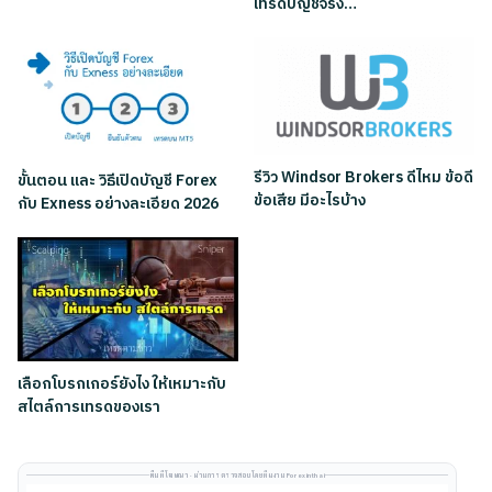
เทรดบัญชีจริง…
รีวิว Windsor Brokers ดีไหม ข้อดี
ขั้นตอน และ วิธีเปิดบัญชี Forex
ข้อเสีย มีอะไรบ้าง
กับ Exness อย่างละเอียด 2026
เลือกโบรกเกอร์ยังไง ให้เหมาะกับ
สไตล์การเทรดของเรา
พื้นที่โฆษณา · ผ่านการตรวจสอบโดยทีมงาน Forexinthai