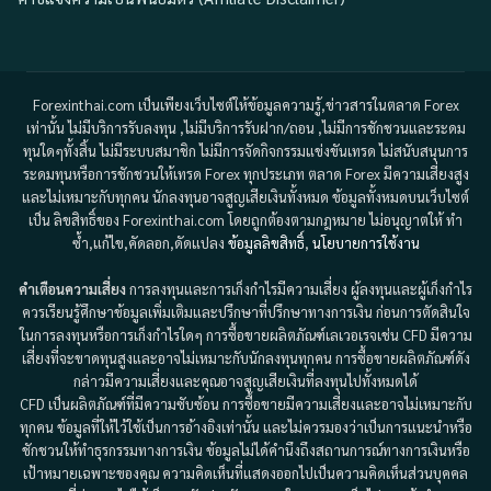
Forexinthai.com เป็นเพียงเว็บไซต์ให้ข้อมูลความรู้,ข่าวสารในตลาด Forex
เท่านั้น ไม่มีบริการรับลงทุน ,ไม่มีบริการรับฝาก/ถอน ,ไม่มีการชักชวนและระดม
ทุนใดๆทั้งสิ้น ไม่มีระบบสมาชิก ไม่มีการจัดกิจกรรมแข่งขันเทรด ไม่สนับสนุนการ
ระดมทุนหรือการชักชวนให้เทรด Forex ทุกประเภท ตลาด Forex มีความเสี่ยงสูง
และไม่เหมาะกับทุกคน นักลงทุนอาจสูญเสียเงินทั้งหมด ข้อมูลทั้งหมดบนเว็บไซต์
เป็น ลิขสิทธิ์ของ Forexinthai.com โดยถูกต้องตามกฎหมาย ไม่อนุญาตให้ ทำ
ซ้ำ,แก้ไข,คัดลอก,ดัดแปลง
ข้อมูลลิขสิทธิ์
,
นโยบายการใช้งาน
คำเตือนความเสี่ยง
การลงทุนและการเก็งกำไรมีความเสี่ยง ผู้ลงทุนและผู้เก็งกำไร
ควรเรียนรู้ศึกษาข้อมูลเพิ่มเติมและปรึกษาที่ปรึกษาทางการเงิน ก่อนการตัดสินใจ
ในการลงทุนหรือการเก็งกำไรใดๆ การซื้อขายผลิตภัณฑ์เลเวอเรจเช่น CFD มีความ
เสี่ยงที่จะขาดทุนสูงและอาจไม่เหมาะกับนักลงทุนทุกคน การซื้อขายผลิตภัณฑ์ดัง
กล่าวมีความเสี่ยงและคุณอาจสูญเสียเงินที่ลงทุนไปทั้งหมดได้
CFD เป็นผลิตภัณฑ์ที่มีความซับซ้อน การซื้อขายมีความเสี่ยงและอาจไม่เหมาะกับ
ทุกคน ข้อมูลที่ให้ไว้ใช้เป็นการอ้างอิงเท่านั้น และไม่ควรมองว่าเป็นการแนะนำหรือ
ชักชวนให้ทำธุรกรรมทางการเงิน ข้อมูลไม่ได้คำนึงถึงสถานการณ์ทางการเงินหรือ
เป้าหมายเฉพาะของคุณ ความคิดเห็นที่แสดงออกไปเป็นความคิดเห็นส่วนบุคคล