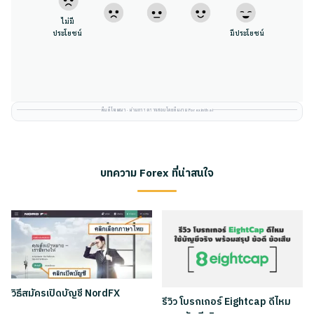
ไม่มี
ประโยชน์
มีประโยชน์
พื้นที่โฆษณา · ผ่านการตรวจสอบโดยทีมงาน Forexinthai
บทความ Forex ที่น่าสนใจ
วิธีสมัครเปิดบัญชี NordFX
รีวิว โบรกเกอร์ Eightcap ดีไหม