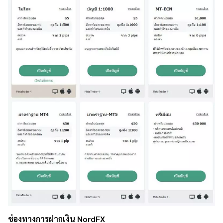
ช่องทางการฝากเงิน NordFX