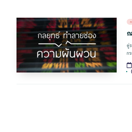
Po
ก
in
ก
คู
กร
T