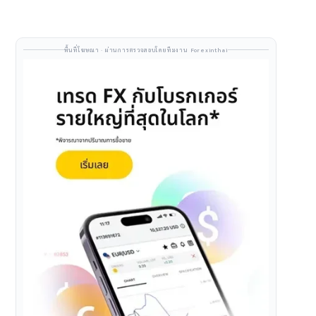
พื้นที่โฆษณา · ผ่านการตรวจสอบโดยทีมงาน Forexinthai