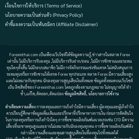
เงื่อนไขการให้บริการ (Terms of Service)
นโยบายความเป็นส่วนตัว (Privacy Policy)
คำชี้แจงความเป็นพันธมิตร (Affiliate Disclaimer)
Forexinthai.com เป็นเพียงเว็บไซต์ให้ข้อมูลความรู้,ข่าวสารในตลาด Forex
เท่านั้น ไม่มีบริการรับลงทุน ,ไม่มีบริการรับฝาก/ถอน ,ไม่มีการชักชวนและระดม
ทุนใดๆทั้งสิ้น ไม่มีระบบสมาชิก ไม่มีการจัดกิจกรรมแข่งขันเทรด ไม่สนับสนุนการ
ระดมทุนหรือการชักชวนให้เทรด Forex ทุกประเภท ตลาด Forex มีความเสี่ยงสูง
และไม่เหมาะกับทุกคน นักลงทุนอาจสูญเสียเงินทั้งหมด ข้อมูลทั้งหมดบนเว็บไซต์
เป็น ลิขสิทธิ์ของ Forexinthai.com โดยถูกต้องตามกฎหมาย ไม่อนุญาตให้ ทำ
ซ้ำ,แก้ไข,คัดลอก,ดัดแปลง
ข้อมูลลิขสิทธิ์
,
นโยบายการใช้งาน
คำเตือนความเสี่ยง
การลงทุนและการเก็งกำไรมีความเสี่ยง ผู้ลงทุนและผู้เก็งกำไร
ควรเรียนรู้ศึกษาข้อมูลเพิ่มเติมและปรึกษาที่ปรึกษาทางการเงิน ก่อนการตัดสินใจ
ในการลงทุนหรือการเก็งกำไรใดๆ การซื้อขายผลิตภัณฑ์เลเวอเรจเช่น CFD มีความ
เสี่ยงที่จะขาดทุนสูงและอาจไม่เหมาะกับนักลงทุนทุกคน การซื้อขายผลิตภัณฑ์ดัง
กล่าวมีความเสี่ยงและคุณอาจสูญเสียเงินที่ลงทุนไปทั้งหมดได้