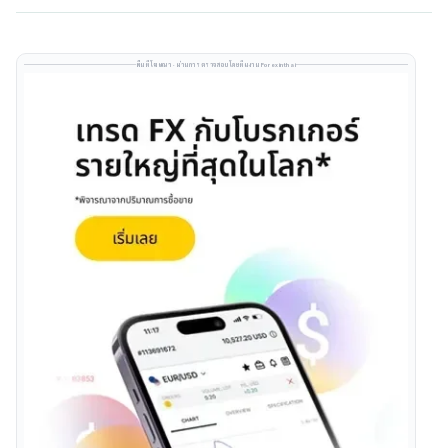
พื้นที่โฆษณา · ผ่านการตรวจสอบโดยทีมงาน Forexinthai