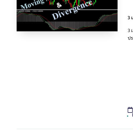
3 
3 
ปร
T