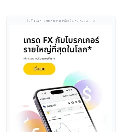
พื้นที่โฆษณา · ผ่านการตรวจสอบโดยทีมงาน Forexinthai