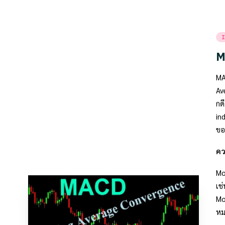
Po
I
in
M
MA
Av
กด
in
ขอ
ค
Mo
เช่
Mo
หม