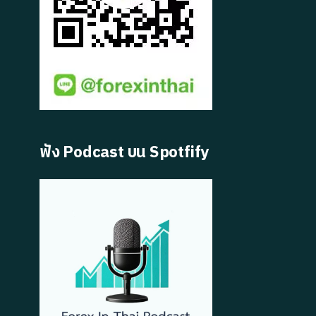
ฟัง Podcast บน Spotfify