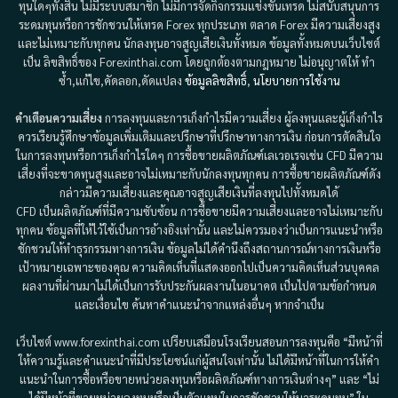
ทุนใดๆทั้งสิ้น ไม่มีระบบสมาชิก ไม่มีการจัดกิจกรรมแข่งขันเทรด ไม่สนับสนุนการ
ระดมทุนหรือการชักชวนให้เทรด Forex ทุกประเภท ตลาด Forex มีความเสี่ยงสูง
และไม่เหมาะกับทุกคน นักลงทุนอาจสูญเสียเงินทั้งหมด ข้อมูลทั้งหมดบนเว็บไซต์
เป็น ลิขสิทธิ์ของ Forexinthai.com โดยถูกต้องตามกฎหมาย ไม่อนุญาตให้ ทำ
ซ้ำ,แก้ไข,คัดลอก,ดัดแปลง
ข้อมูลลิขสิทธิ์
,
นโยบายการใช้งาน
คำเตือนความเสี่ยง
การลงทุนและการเก็งกำไรมีความเสี่ยง ผู้ลงทุนและผู้เก็งกำไร
ควรเรียนรู้ศึกษาข้อมูลเพิ่มเติมและปรึกษาที่ปรึกษาทางการเงิน ก่อนการตัดสินใจ
ในการลงทุนหรือการเก็งกำไรใดๆ การซื้อขายผลิตภัณฑ์เลเวอเรจเช่น CFD มีความ
เสี่ยงที่จะขาดทุนสูงและอาจไม่เหมาะกับนักลงทุนทุกคน การซื้อขายผลิตภัณฑ์ดัง
กล่าวมีความเสี่ยงและคุณอาจสูญเสียเงินที่ลงทุนไปทั้งหมดได้
CFD เป็นผลิตภัณฑ์ที่มีความซับซ้อน การซื้อขายมีความเสี่ยงและอาจไม่เหมาะกับ
ทุกคน ข้อมูลที่ให้ไว้ใช้เป็นการอ้างอิงเท่านั้น และไม่ควรมองว่าเป็นการแนะนำหรือ
ชักชวนให้ทำธุรกรรมทางการเงิน ข้อมูลไม่ได้คำนึงถึงสถานการณ์ทางการเงินหรือ
เป้าหมายเฉพาะของคุณ ความคิดเห็นที่แสดงออกไปเป็นความคิดเห็นส่วนบุคคล
ผลงานที่ผ่านมาไม่ได้เป็นการรับประกันผลงานในอนาคต เป็นไปตามข้อกำหนด
และเงื่อนไข ค้นหาคำแนะนำจากแหล่งอื่นๆ หากจำเป็น
เว็บไซต์ www.forexinthai.com เปรียบเสมือนโรงเรียนสอนการลงทุนคือ “มีหน้าที่
ให้ความรู้และคำแนะนำที่มีประโยชน์แก่ผู้สนใจเท่านั้น ไม่ได้มีหน้าที่ในการให้คำ
แนะนำในการซื้อหรือขายหน่วยลงทุนหรือผลิตภัณฑ์ทางการเงินต่างๆ” และ “ไม่
ได้มีหน้าที่ขายหน่วยลงทุนหรือเป็นตัวแทนในการชักชวนให้มาระดมทุน” ใน