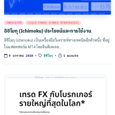
Posted
INDICATOR
กลยุทธ์ FOREX (FOREX STRATEGIES)
in
อิชิโมกุ (Ichimoku) ประโยชน์และการใช้งาน
อิชิโมกุ (ichimoku) เป็นเครื่องมือวิเคราะห์ทางเทคนิคอีกตัวหนึ่ง ที่อยู่
ในแฟลตฟอร์ม MT4 โดยอินดิเคเตอ…
Tags:
อิชิโมกุ
1 minute
8 มกราคม 2020
พื้นที่โฆษณา · ผ่านการตรวจสอบโดยทีมงาน Forexinthai