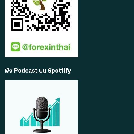
ฟัง Podcast บน Spotfify