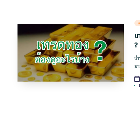
Po
บ
in
เ
?
สำ
มา
T