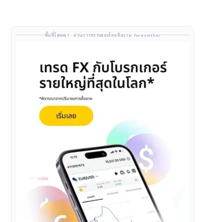
พื้นที่โฆษณา · ผ่านการตรวจสอบโดยทีมงาน Forexinthai