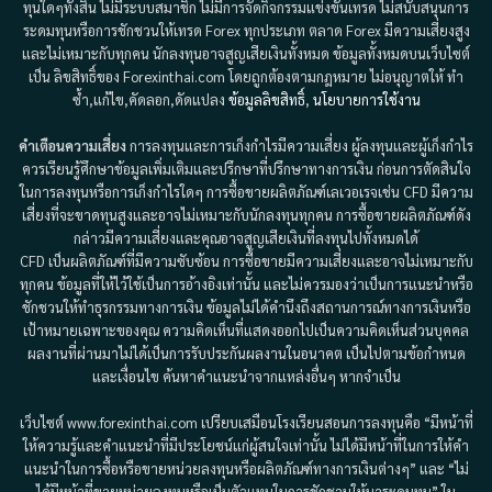
ทุนใดๆทั้งสิ้น ไม่มีระบบสมาชิก ไม่มีการจัดกิจกรรมแข่งขันเทรด ไม่สนับสนุนการ
ระดมทุนหรือการชักชวนให้เทรด Forex ทุกประเภท ตลาด Forex มีความเสี่ยงสูง
และไม่เหมาะกับทุกคน นักลงทุนอาจสูญเสียเงินทั้งหมด ข้อมูลทั้งหมดบนเว็บไซต์
เป็น ลิขสิทธิ์ของ Forexinthai.com โดยถูกต้องตามกฎหมาย ไม่อนุญาตให้ ทำ
ซ้ำ,แก้ไข,คัดลอก,ดัดแปลง
ข้อมูลลิขสิทธิ์
,
นโยบายการใช้งาน
คำเตือนความเสี่ยง
การลงทุนและการเก็งกำไรมีความเสี่ยง ผู้ลงทุนและผู้เก็งกำไร
ควรเรียนรู้ศึกษาข้อมูลเพิ่มเติมและปรึกษาที่ปรึกษาทางการเงิน ก่อนการตัดสินใจ
ในการลงทุนหรือการเก็งกำไรใดๆ การซื้อขายผลิตภัณฑ์เลเวอเรจเช่น CFD มีความ
เสี่ยงที่จะขาดทุนสูงและอาจไม่เหมาะกับนักลงทุนทุกคน การซื้อขายผลิตภัณฑ์ดัง
กล่าวมีความเสี่ยงและคุณอาจสูญเสียเงินที่ลงทุนไปทั้งหมดได้
CFD เป็นผลิตภัณฑ์ที่มีความซับซ้อน การซื้อขายมีความเสี่ยงและอาจไม่เหมาะกับ
ทุกคน ข้อมูลที่ให้ไว้ใช้เป็นการอ้างอิงเท่านั้น และไม่ควรมองว่าเป็นการแนะนำหรือ
ชักชวนให้ทำธุรกรรมทางการเงิน ข้อมูลไม่ได้คำนึงถึงสถานการณ์ทางการเงินหรือ
เป้าหมายเฉพาะของคุณ ความคิดเห็นที่แสดงออกไปเป็นความคิดเห็นส่วนบุคคล
ผลงานที่ผ่านมาไม่ได้เป็นการรับประกันผลงานในอนาคต เป็นไปตามข้อกำหนด
และเงื่อนไข ค้นหาคำแนะนำจากแหล่งอื่นๆ หากจำเป็น
เว็บไซต์ www.forexinthai.com เปรียบเสมือนโรงเรียนสอนการลงทุนคือ “มีหน้าที่
ให้ความรู้และคำแนะนำที่มีประโยชน์แก่ผู้สนใจเท่านั้น ไม่ได้มีหน้าที่ในการให้คำ
แนะนำในการซื้อหรือขายหน่วยลงทุนหรือผลิตภัณฑ์ทางการเงินต่างๆ” และ “ไม่
ได้มีหน้าที่ขายหน่วยลงทุนหรือเป็นตัวแทนในการชักชวนให้มาระดมทุน” ใน