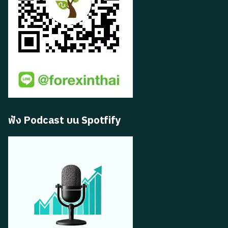
ฟัง Podcast บน Spotfify