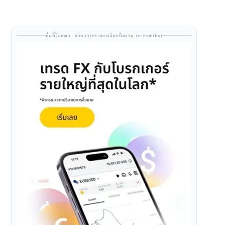
พื้นที่โฆษณา · ผ่านการตรวจสอบโดยทีมงาน Forexinthai