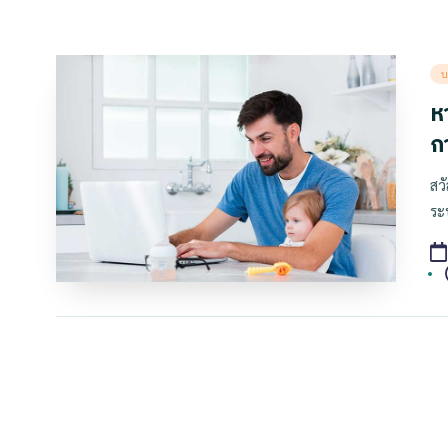
Po
บ
in
ห
ก
สว
ระ
T