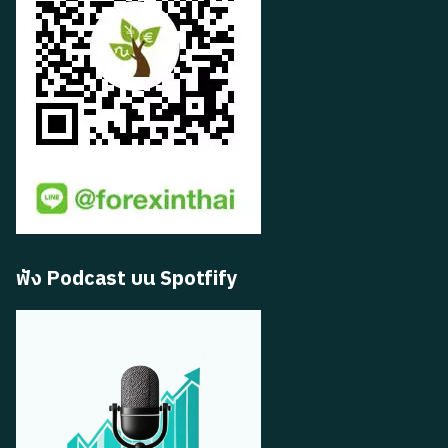
ฟัง Podcast บน Spotfify