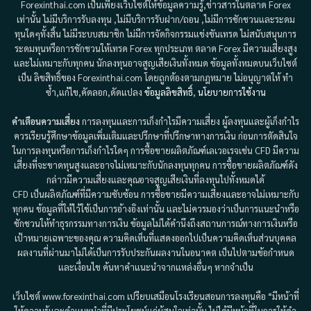
Forexinthai.com เป็นเพียงเว็บไซต์ให้ข้อมูลความรู้,ข่าวสารในตลาด Forex
เท่านั้น ไม่มีบริการรับลงทุน ,ไม่มีบริการรับฝาก/ถอน ,ไม่มีการชักชวนและระดม
ทุนใดๆทั้งสิ้น ไม่มีระบบสมาชิก ไม่มีการจัดกิจกรรมแข่งขันเทรด ไม่สนับสนุนการ
ระดมทุนหรือการชักชวนให้เทรด Forex ทุกประเภท ตลาด Forex มีความเสี่ยงสูง
และไม่เหมาะกับทุกคน นักลงทุนอาจสูญเสียเงินทั้งหมด ข้อมูลทั้งหมดบนเว็บไซต์
เป็น ลิขสิทธิ์ของ Forexinthai.com โดยถูกต้องตามกฎหมาย ไม่อนุญาตให้ ทำ
ซ้ำ,แก้ไข,คัดลอก,ดัดแปลง
ข้อมูลลิขสิทธิ์
,
นโยบายการใช้งาน
คำเตือนความเสี่ยง
การลงทุนและการเก็งกำไรมีความเสี่ยง ผู้ลงทุนและผู้เก็งกำไร
ควรเรียนรู้ศึกษาข้อมูลเพิ่มเติมและปรึกษาที่ปรึกษาทางการเงิน ก่อนการตัดสินใจ
ในการลงทุนหรือการเก็งกำไรใดๆ การซื้อขายผลิตภัณฑ์เลเวอเรจเช่น CFD มีความ
เสี่ยงที่จะขาดทุนสูงและอาจไม่เหมาะกับนักลงทุนทุกคน การซื้อขายผลิตภัณฑ์ดัง
กล่าวมีความเสี่ยงและคุณอาจสูญเสียเงินที่ลงทุนไปทั้งหมดได้
CFD เป็นผลิตภัณฑ์ที่มีความซับซ้อน การซื้อขายมีความเสี่ยงและอาจไม่เหมาะกับ
ทุกคน ข้อมูลที่ให้ไว้ใช้เป็นการอ้างอิงเท่านั้น และไม่ควรมองว่าเป็นการแนะนำหรือ
ชักชวนให้ทำธุรกรรมทางการเงิน ข้อมูลไม่ได้คำนึงถึงสถานการณ์ทางการเงินหรือ
เป้าหมายเฉพาะของคุณ ความคิดเห็นที่แสดงออกไปเป็นความคิดเห็นส่วนบุคคล
ผลงานที่ผ่านมาไม่ได้เป็นการรับประกันผลงานในอนาคต เป็นไปตามข้อกำหนด
และเงื่อนไข ค้นหาคำแนะนำจากแหล่งอื่นๆ หากจำเป็น
เว็บไซต์ www.forexinthai.com เปรียบเสมือนโรงเรียนสอนการลงทุนคือ “มีหน้าที่
ให้ความรู้และคำแนะนำที่มีประโยชน์แก่ผู้สนใจเท่านั้น ไม่ได้มีหน้าที่ในการให้คำ