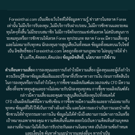
Forexinthai.com เป็นเพียงเว็บไซต์ให้ข้อมูลความรู้,ข่าวสารในตลาด Forex
เท่านั้น ไม่มีบริการรับลงทุน ,ไม่มีบริการรับฝาก/ถอน ,ไม่มีการชักชวนและระดม
ทุนใดๆทั้งสิ้น ไม่มีระบบสมาชิก ไม่มีการจัดกิจกรรมแข่งขันเทรด ไม่สนับสนุนการ
ระดมทุนหรือการชักชวนให้เทรด Forex ทุกประเภท ตลาด Forex มีความเสี่ยงสูง
และไม่เหมาะกับทุกคน นักลงทุนอาจสูญเสียเงินทั้งหมด ข้อมูลทั้งหมดบนเว็บไซต์
เป็น ลิขสิทธิ์ของ Forexinthai.com โดยถูกต้องตามกฎหมาย ไม่อนุญาตให้ ทำ
ซ้ำ,แก้ไข,คัดลอก,ดัดแปลง
ข้อมูลลิขสิทธิ์
,
นโยบายการใช้งาน
คำเตือนความเสี่ยง
การลงทุนและการเก็งกำไรมีความเสี่ยง ผู้ลงทุนและผู้เก็งกำไร
ควรเรียนรู้ศึกษาข้อมูลเพิ่มเติมและปรึกษาที่ปรึกษาทางการเงิน ก่อนการตัดสินใจ
ในการลงทุนหรือการเก็งกำไรใดๆ การซื้อขายผลิตภัณฑ์เลเวอเรจเช่น CFD มีความ
เสี่ยงที่จะขาดทุนสูงและอาจไม่เหมาะกับนักลงทุนทุกคน การซื้อขายผลิตภัณฑ์ดัง
กล่าวมีความเสี่ยงและคุณอาจสูญเสียเงินที่ลงทุนไปทั้งหมดได้
CFD เป็นผลิตภัณฑ์ที่มีความซับซ้อน การซื้อขายมีความเสี่ยงและอาจไม่เหมาะกับ
ทุกคน ข้อมูลที่ให้ไว้ใช้เป็นการอ้างอิงเท่านั้น และไม่ควรมองว่าเป็นการแนะนำหรือ
ชักชวนให้ทำธุรกรรมทางการเงิน ข้อมูลไม่ได้คำนึงถึงสถานการณ์ทางการเงินหรือ
เป้าหมายเฉพาะของคุณ ความคิดเห็นที่แสดงออกไปเป็นความคิดเห็นส่วนบุคคล
ผลงานที่ผ่านมาไม่ได้เป็นการรับประกันผลงานในอนาคต เป็นไปตามข้อกำหนด
และเงื่อนไข ค้นหาคำแนะนำจากแหล่งอื่นๆ หากจำเป็น