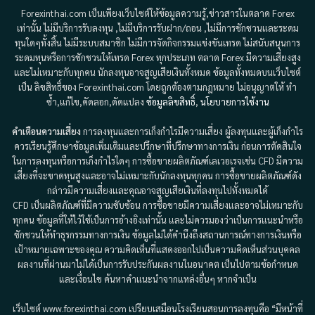
Forexinthai.com เป็นเพียงเว็บไซต์ให้ข้อมูลความรู้,ข่าวสารในตลาด Forex
เท่านั้น ไม่มีบริการรับลงทุน ,ไม่มีบริการรับฝาก/ถอน ,ไม่มีการชักชวนและระดม
ทุนใดๆทั้งสิ้น ไม่มีระบบสมาชิก ไม่มีการจัดกิจกรรมแข่งขันเทรด ไม่สนับสนุนการ
ระดมทุนหรือการชักชวนให้เทรด Forex ทุกประเภท ตลาด Forex มีความเสี่ยงสูง
และไม่เหมาะกับทุกคน นักลงทุนอาจสูญเสียเงินทั้งหมด ข้อมูลทั้งหมดบนเว็บไซต์
เป็น ลิขสิทธิ์ของ Forexinthai.com โดยถูกต้องตามกฎหมาย ไม่อนุญาตให้ ทำ
ซ้ำ,แก้ไข,คัดลอก,ดัดแปลง
ข้อมูลลิขสิทธิ์
,
นโยบายการใช้งาน
คำเตือนความเสี่ยง
การลงทุนและการเก็งกำไรมีความเสี่ยง ผู้ลงทุนและผู้เก็งกำไร
ควรเรียนรู้ศึกษาข้อมูลเพิ่มเติมและปรึกษาที่ปรึกษาทางการเงิน ก่อนการตัดสินใจ
ในการลงทุนหรือการเก็งกำไรใดๆ การซื้อขายผลิตภัณฑ์เลเวอเรจเช่น CFD มีความ
เสี่ยงที่จะขาดทุนสูงและอาจไม่เหมาะกับนักลงทุนทุกคน การซื้อขายผลิตภัณฑ์ดัง
กล่าวมีความเสี่ยงและคุณอาจสูญเสียเงินที่ลงทุนไปทั้งหมดได้
CFD เป็นผลิตภัณฑ์ที่มีความซับซ้อน การซื้อขายมีความเสี่ยงและอาจไม่เหมาะกับ
ทุกคน ข้อมูลที่ให้ไว้ใช้เป็นการอ้างอิงเท่านั้น และไม่ควรมองว่าเป็นการแนะนำหรือ
ชักชวนให้ทำธุรกรรมทางการเงิน ข้อมูลไม่ได้คำนึงถึงสถานการณ์ทางการเงินหรือ
เป้าหมายเฉพาะของคุณ ความคิดเห็นที่แสดงออกไปเป็นความคิดเห็นส่วนบุคคล
ผลงานที่ผ่านมาไม่ได้เป็นการรับประกันผลงานในอนาคต เป็นไปตามข้อกำหนด
และเงื่อนไข ค้นหาคำแนะนำจากแหล่งอื่นๆ หากจำเป็น
เว็บไซต์ www.forexinthai.com เปรียบเสมือนโรงเรียนสอนการลงทุนคือ “มีหน้าที่