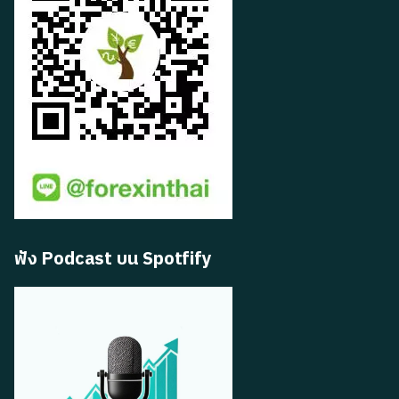
ฟัง Podcast บน Spotfify