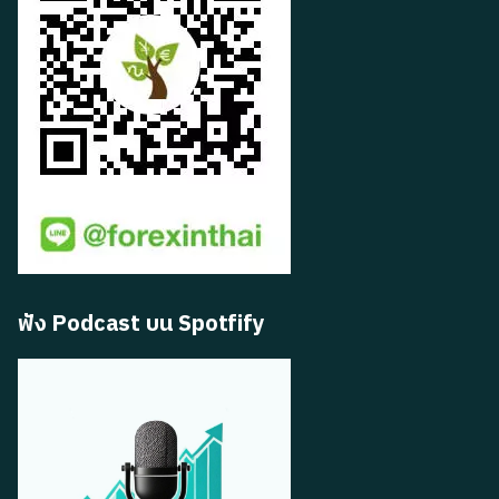
ฟัง Podcast บน Spotfify