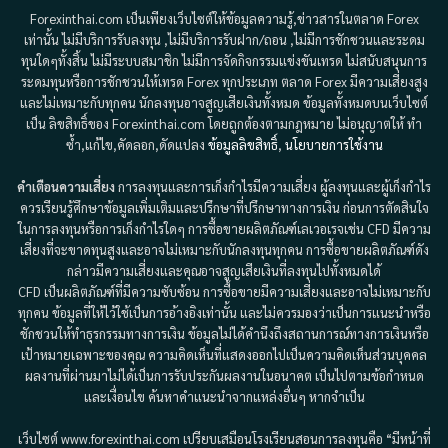
Forexinthai.com เป็นเพียงเว็บไซต์ให้ข้อมูลความรู้,ข่าวสารในตลาด Forex
เท่านั้น ไม่มีบริการรับลงทุน ,ไม่มีบริการรับฝาก/ถอน ,ไม่มีการชักชวนและระดม
ทุนใดๆทั้งสิ้น ไม่มีระบบสมาชิก ไม่มีการจัดกิจกรรมแข่งขันเทรด ไม่สนับสนุนการ
ระดมทุนหรือการชักชวนให้เทรด Forex ทุกประเภท ตลาด Forex มีความเสี่ยงสูง
และไม่เหมาะกับทุกคน นักลงทุนอาจสูญเสียเงินทั้งหมด ข้อมูลทั้งหมดบนเว็บไซต์
เป็น ลิขสิทธิ์ของ Forexinthai.com โดยถูกต้องตามกฎหมาย ไม่อนุญาตให้ ทำ
ซ้ำ,แก้ไข,คัดลอก,ดัดแปลง
ข้อมูลลิขสิทธิ์
,
นโยบายการใช้งาน
คำเตือนความเสี่ยง
การลงทุนและการเก็งกำไรมีความเสี่ยง ผู้ลงทุนและผู้เก็งกำไร
ควรเรียนรู้ศึกษาข้อมูลเพิ่มเติมและปรึกษาที่ปรึกษาทางการเงิน ก่อนการตัดสินใจ
ในการลงทุนหรือการเก็งกำไรใดๆ การซื้อขายผลิตภัณฑ์เลเวอเรจเช่น CFD มีความ
เสี่ยงที่จะขาดทุนสูงและอาจไม่เหมาะกับนักลงทุนทุกคน การซื้อขายผลิตภัณฑ์ดัง
กล่าวมีความเสี่ยงและคุณอาจสูญเสียเงินที่ลงทุนไปทั้งหมดได้
CFD เป็นผลิตภัณฑ์ที่มีความซับซ้อน การซื้อขายมีความเสี่ยงและอาจไม่เหมาะกับ
ทุกคน ข้อมูลที่ให้ไว้ใช้เป็นการอ้างอิงเท่านั้น และไม่ควรมองว่าเป็นการแนะนำหรือ
ชักชวนให้ทำธุรกรรมทางการเงิน ข้อมูลไม่ได้คำนึงถึงสถานการณ์ทางการเงินหรือ
เป้าหมายเฉพาะของคุณ ความคิดเห็นที่แสดงออกไปเป็นความคิดเห็นส่วนบุคคล
ผลงานที่ผ่านมาไม่ได้เป็นการรับประกันผลงานในอนาคต เป็นไปตามข้อกำหนด
และเงื่อนไข ค้นหาคำแนะนำจากแหล่งอื่นๆ หากจำเป็น
เว็บไซต์ www.forexinthai.com เปรียบเสมือนโรงเรียนสอนการลงทุนคือ “มีหน้าที่