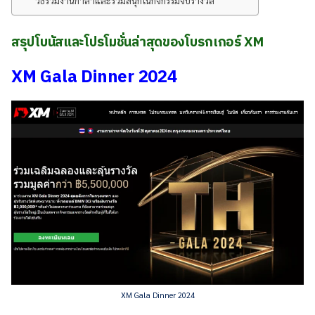
วิธีร่วมงานกาล่าและร่วมสนุกในกิจกรรมจับรางวัล
สรุปโบนัสและโปรโมชั่นล่าสุด
ของโบรกเกอร์ XM
XM Gala Dinner 2024
XM Gala Dinner 2024