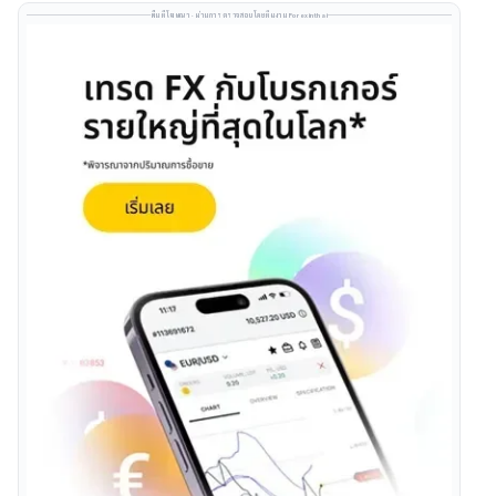
พื้นที่โฆษณา · ผ่านการตรวจสอบโดยทีมงาน Forexinthai