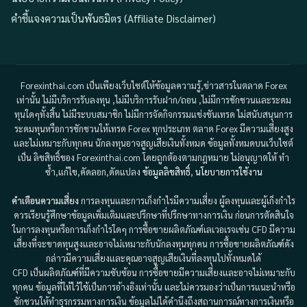
คำชี้แจงความเป็นพันธมิตร (Affiliate Disclaimer)
Forexinthai.com เป็นเพียงเว็บไซต์ให้ข้อมูลความรู้,ข่าวสารในตลาด Forex
เท่านั้น ไม่มีบริการรับลงทุน ,ไม่มีบริการรับฝาก/ถอน ,ไม่มีการชักชวนและระดม
ทุนใดๆทั้งสิ้น ไม่มีระบบสมาชิก ไม่มีการจัดกิจกรรมแข่งขันเทรด ไม่สนับสนุนการ
ระดมทุนหรือการชักชวนให้เทรด Forex ทุกประเภท ตลาด Forex มีความเสี่ยงสูง
และไม่เหมาะกับทุกคน นักลงทุนอาจสูญเสียเงินทั้งหมด ข้อมูลทั้งหมดบนเว็บไซต์
เป็น ลิขสิทธิ์ของ Forexinthai.com โดยถูกต้องตามกฎหมาย ไม่อนุญาตให้ ทำ
ซ้ำ,แก้ไข,คัดลอก,ดัดแปลง
ข้อมูลลิขสิทธิ์
,
นโยบายการใช้งาน
คำเตือนความเสี่ยง
การลงทุนและการเก็งกำไรมีความเสี่ยง ผู้ลงทุนและผู้เก็งกำไร
ควรเรียนรู้ศึกษาข้อมูลเพิ่มเติมและปรึกษาที่ปรึกษาทางการเงิน ก่อนการตัดสินใจ
ในการลงทุนหรือการเก็งกำไรใดๆ การซื้อขายผลิตภัณฑ์เลเวอเรจเช่น CFD มีความ
เสี่ยงที่จะขาดทุนสูงและอาจไม่เหมาะกับนักลงทุนทุกคน การซื้อขายผลิตภัณฑ์ดัง
กล่าวมีความเสี่ยงและคุณอาจสูญเสียเงินที่ลงทุนไปทั้งหมดได้
CFD เป็นผลิตภัณฑ์ที่มีความซับซ้อน การซื้อขายมีความเสี่ยงและอาจไม่เหมาะกับ
ทุกคน ข้อมูลที่ให้ไว้ใช้เป็นการอ้างอิงเท่านั้น และไม่ควรมองว่าเป็นการแนะนำหรือ
ชักชวนให้ทำธุรกรรมทางการเงิน ข้อมูลไม่ได้คำนึงถึงสถานการณ์ทางการเงินหรือ