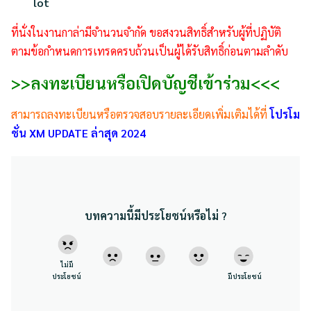
lot
ที่นั่งในงานกาล่ามีจำนวนจำกัด ขอสงวนสิทธิ์สำหรับผู้ที่ปฏิบัติ
ตามข้อกำหนดการเทรดครบถ้วนเป็นผู้ได้รับสิทธิ์ก่อนตามลำดับ
>>ลงทะเบียนหรือเปิดบัญชีเข้าร่วม<<<
สามารถลงทะเบียนหรือตรวจสอบรายละเอียดเพิ่มเติมได้ที่
โปรโม
ชั่น XM UPDATE ล่าสุด 2024
บทความนี้มีประโยชน์หรือไม่ ?
ไม่มี
ประโยชน์
มีประโยชน์