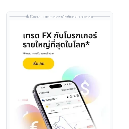
พื้นที่โฆษณา · ผ่านการตรวจสอบโดยทีมงาน Forexinthai