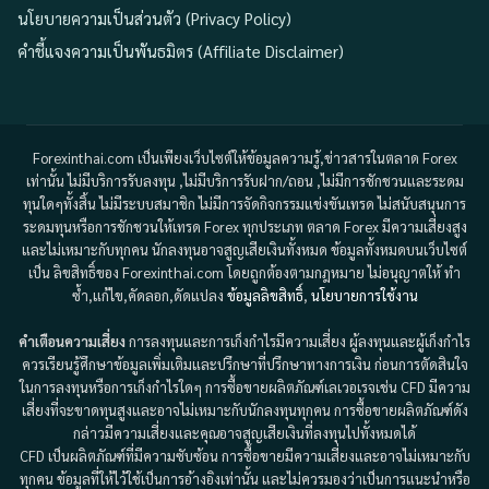
นโยบายความเป็นส่วนตัว (Privacy Policy)
คำชี้แจงความเป็นพันธมิตร (Affiliate Disclaimer)
Forexinthai.com เป็นเพียงเว็บไซต์ให้ข้อมูลความรู้,ข่าวสารในตลาด Forex
เท่านั้น ไม่มีบริการรับลงทุน ,ไม่มีบริการรับฝาก/ถอน ,ไม่มีการชักชวนและระดม
ทุนใดๆทั้งสิ้น ไม่มีระบบสมาชิก ไม่มีการจัดกิจกรรมแข่งขันเทรด ไม่สนับสนุนการ
ระดมทุนหรือการชักชวนให้เทรด Forex ทุกประเภท ตลาด Forex มีความเสี่ยงสูง
และไม่เหมาะกับทุกคน นักลงทุนอาจสูญเสียเงินทั้งหมด ข้อมูลทั้งหมดบนเว็บไซต์
เป็น ลิขสิทธิ์ของ Forexinthai.com โดยถูกต้องตามกฎหมาย ไม่อนุญาตให้ ทำ
ซ้ำ,แก้ไข,คัดลอก,ดัดแปลง
ข้อมูลลิขสิทธิ์
,
นโยบายการใช้งาน
คำเตือนความเสี่ยง
การลงทุนและการเก็งกำไรมีความเสี่ยง ผู้ลงทุนและผู้เก็งกำไร
ควรเรียนรู้ศึกษาข้อมูลเพิ่มเติมและปรึกษาที่ปรึกษาทางการเงิน ก่อนการตัดสินใจ
ในการลงทุนหรือการเก็งกำไรใดๆ การซื้อขายผลิตภัณฑ์เลเวอเรจเช่น CFD มีความ
เสี่ยงที่จะขาดทุนสูงและอาจไม่เหมาะกับนักลงทุนทุกคน การซื้อขายผลิตภัณฑ์ดัง
กล่าวมีความเสี่ยงและคุณอาจสูญเสียเงินที่ลงทุนไปทั้งหมดได้
CFD เป็นผลิตภัณฑ์ที่มีความซับซ้อน การซื้อขายมีความเสี่ยงและอาจไม่เหมาะกับ
ทุกคน ข้อมูลที่ให้ไว้ใช้เป็นการอ้างอิงเท่านั้น และไม่ควรมองว่าเป็นการแนะนำหรือ