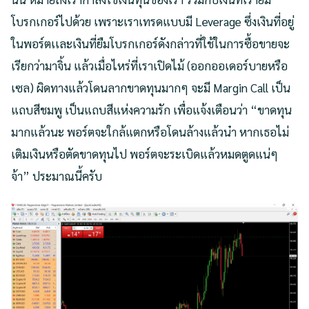
โบรกเกอร์ไปด้วย เพราะเราเทรดแบบมี Leverage ซึ่งเงินที่อยู่
ในพอร์ตเเละเงินที่ยืมโบรกเกอร์ดังกล่าวที่ใช้ในการซื้อขายจะ
เรียกว่ามาจิ้น แล้วเมื่อไหร่ที่เราเปิดไม้ (ออกออเดอร์บายหรือ
เซล) ผิดทางแล้วโดนลากขาดทุนมากๆ จะมี Margin Call เป็น
แถบสีชมพู เป็นแถบสีแห่งความรัก เพื่อแจ้งเตือนว่า “ขาดทุน
มากแล้วนะ พอร์ตจะใกล้แตกหรือโดนล้างแล้วน๋า หากเธอไม่
เติมเงินหรือตัดขาดทุนไป พอร์ตจะระเบิดแล้วหมดตูดแน่ๆ
จ้า” ประมาณนี้ครับ