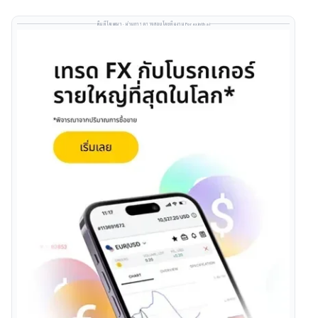
พื้นที่โฆษณา · ผ่านการตรวจสอบโดยทีมงาน Forexinthai