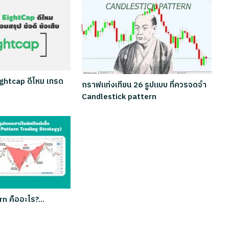
Eightcap ดีไหม เทรด
กราฟแท่งเทียน 26 รูปแบบ ที่ควรจดจำ
Candlestick pattern
rn คืออะไร?…