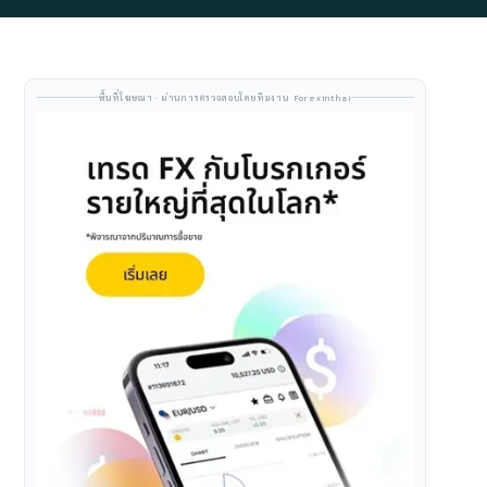
พื้นที่โฆษณา · ผ่านการตรวจสอบโดยทีมงาน Forexinthai