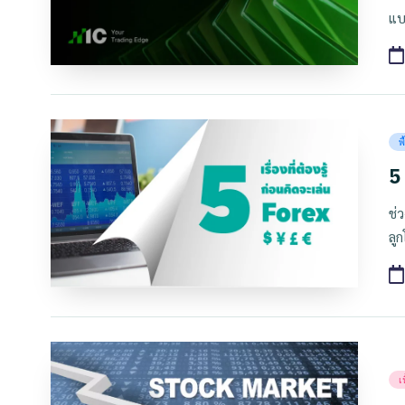
แบ
Po
พ
in
5 
ช่
ลูก
T
Po
เ