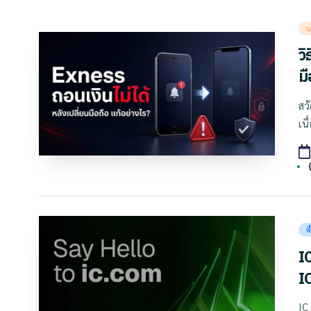
Po
บ
in
วิ
มื
สว
เน
T
Po
พ
in
I
I
IC