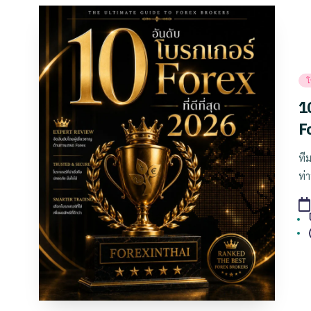
Po
โ
in
10
F
ที
ท่
T