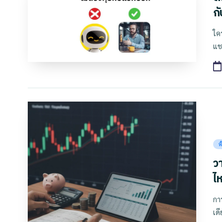
ก
ใค
แช
Po
พ
in
ว
ไห
กา
เด