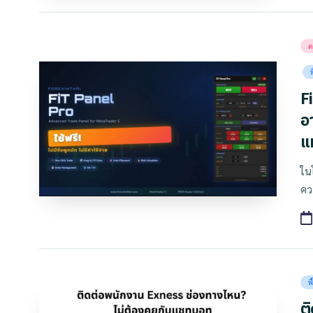
Po
ด
in
F
อา
แ
ใน
คว
Po
พ
in
ต