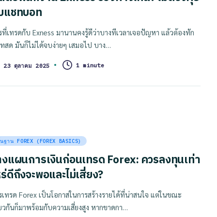
ับแชทบอท
รที่เทรดกับ Exness มานานคงรู้ดีว่าบางทีเวลาเจอปัญหา แล้วต้องทัก
ทสด มันก็ไม่ได้จบง่ายๆ เสมอไป บาง…
1 minute
23 ตุลาคม 2025
sted
ื้นฐาน FOREX (FOREX BASICS)
างแผนการเงินก่อนเทรด Forex: ควรลงทุนเท่า
ร่ดีถึงจะพอและไม่เสี่ยง?
รเทรด Forex เป็นโอกาสในการสร้างรายได้ที่น่าสนใจ แต่ในขณะ
ียวกันก็มาพร้อมกับความเสี่ยงสูง หากขาดกา…