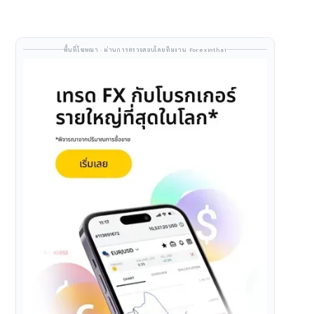
พื้นที่โฆษณา · ผ่านการตรวจสอบโดยทีมงาน Forexinthai