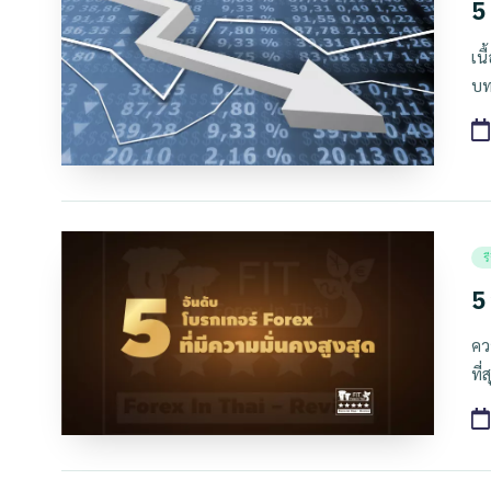
in
5
เน
บท
Po
ร
in
5 
คว
ที