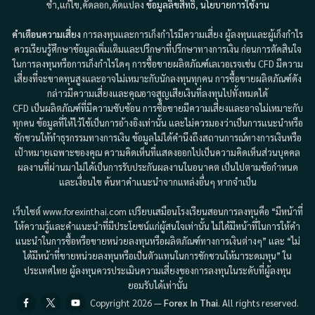
ซ้ำ,แก้ไข,คัดลอก,ดัดแปลง
ข้อมูลลิขสิทธิ์
,
นโยบายการใช้งาน
คำเตือนความเสี่ยง
การลงทุนและการเก็งกำไรมีความเสี่ยง ผู้ลงทุนและผู้เก็งกำไร
ควรเรียนรู้ศึกษาข้อมูลเพิ่มเติมและปรึกษาที่ปรึกษาทางการเงิน ก่อนการตัดสินใจ
ในการลงทุนหรือการเก็งกำไรใดๆ การซื้อขายผลิตภัณฑ์เลเวอเรจเช่น CFD มีความ
เสี่ยงที่จะขาดทุนสูงและอาจไม่เหมาะกับนักลงทุนทุกคน การซื้อขายผลิตภัณฑ์ดัง
กล่าวมีความเสี่ยงและคุณอาจสูญเสียเงินที่ลงทุนไปทั้งหมดได้
CFD เป็นผลิตภัณฑ์ที่มีความซับซ้อน การซื้อขายมีความเสี่ยงและอาจไม่เหมาะกับ
ทุกคน ข้อมูลที่ให้ไว้ใช้เป็นการอ้างอิงเท่านั้น และไม่ควรมองว่าเป็นการแนะนำหรือ
ชักชวนให้ทำธุรกรรมทางการเงิน ข้อมูลไม่ได้คำนึงถึงสถานการณ์ทางการเงินหรือ
เป้าหมายเฉพาะของคุณ ความคิดเห็นที่แสดงออกไปเป็นความคิดเห็นส่วนบุคคล
ผลงานที่ผ่านมาไม่ได้เป็นการรับประกันผลงานในอนาคต เป็นไปตามข้อกำหนด
และเงื่อนไข ค้นหาคำแนะนำจากแหล่งอื่นๆ หากจำเป็น
เว็บไซต์ www.forexinthai.com เปรียบเสมือนโรงเรียนสอนการลงทุนคือ “มีหน้าที่
ให้ความรู้และคำแนะนำที่มีประโยชน์แก่ผู้สนใจเท่านั้น ไม่ได้มีหน้าที่ในการให้คำ
แนะนำในการซื้อหรือขายหน่วยลงทุนหรือผลิตภัณฑ์ทางการเงินต่างๆ” และ “ไม่
ได้มีหน้าที่ขายหน่วยลงทุนหรือเป็นตัวแทนในการชักชวนให้มาระดมทุน” ใน
ประเทศไทย ผู้ลงทุนควรประเมินความเสี่ยงของการลงทุนในระดับที่ผู้ลงทุน
ยอมรับได้เท่านั้น
Facebook
Twitter
Youtube
Copyright 2026 —
Forex In Thai
. All rights reserved.