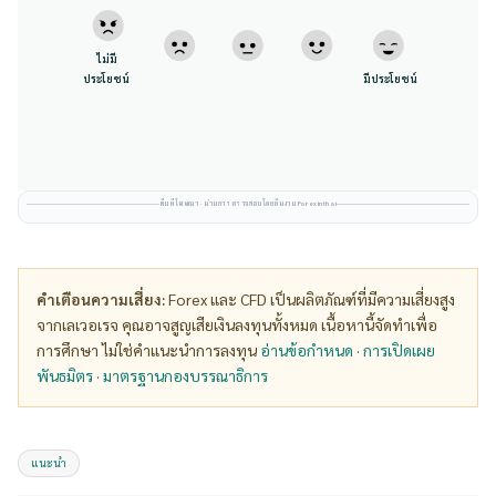
ไม่มี
ประโยชน์
มีประโยชน์
พื้นที่โฆษณา · ผ่านการตรวจสอบโดยทีมงาน Forexinthai
คำเตือนความเสี่ยง:
Forex และ CFD เป็นผลิตภัณฑ์ที่มีความเสี่ยงสูง
จากเลเวอเรจ คุณอาจสูญเสียเงินลงทุนทั้งหมด เนื้อหานี้จัดทำเพื่อ
การศึกษา ไม่ใช่คำแนะนำการลงทุน
อ่านข้อกำหนด
·
การเปิดเผย
พันธมิตร
·
มาตรฐานกองบรรณาธิการ
Tags:
แนะนำ