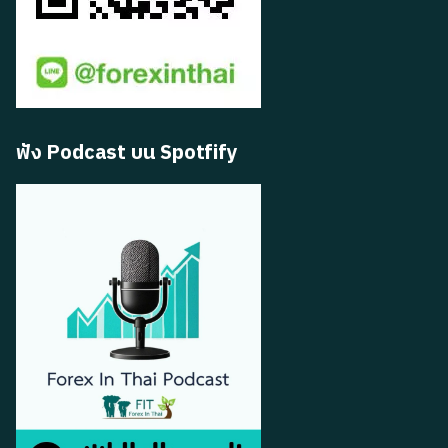
ฟัง Podcast บน Spotfify