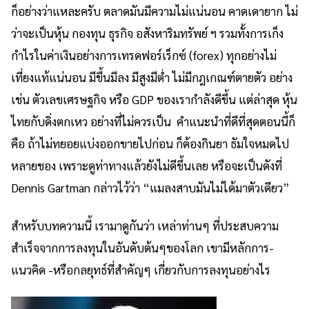
ก็อย่างว่าแหละครับ ตลาดมันมีความไม่แน่นอน คาดเดายาก ไม่
ว่าจะเป็นหุ้น กองทุน ธุรกิจ อสังหาริมทรัพย์ ฯ รวมทั้งการเก็ง
กำไรในค่าเงินอย่างการเทรดฟอร์เร็กซ์ (forex) ทุกอย่างไม่
เที่ยงแท้แน่นอน มีขึ้นมีลง มีสูงมีต่ำ ไม่มีกฎเกณฑ์ตายตัว อย่าง
เช่น ตัวเลขเศรษฐกิจ หรือ GDP ของเรากำลังดีขึ้น แต่ล่าสุด หุ้น
ไทยกับดิ่งตกเหว อย่างที่ไม่ควรเป็น คำแนะนำที่ดีที่สุดตอนนี้ก็
คือ ถ้าไม่ทยอยแบ่งออกขายไปก่อน ก็ต้องกินยา ธัมใจหมดไป
หลายชอง เพราะดูท่าทางแล้วยังไม่ดีขึ้นเลย หรือจะเป็นดังที่
Dennis Gartman กล่าวไว้ว่า “แมลงสาบมันไม่ได้มาตัวเดียว”
สำหรับบทความนี้ เรามาดูกันว่า เหล่าท่านๆ ที่ประสบความ
สำเร็จจากการลงทุนในอันดับต้นๆของโลก เขามีหลักการ-
แนวคิด -หรือกลยุทธ์ที่สำคัญๆ เกี่ยวกับการลงทุนอย่างไร