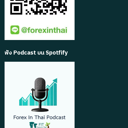
ฟัง Podcast บน Spotfify