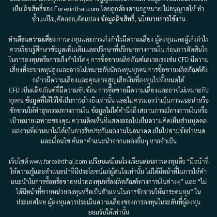
เป็น ลิขสิทธิ์ของ Forexinthai.com โดยถูกต้องตามกฎหมาย ไม่อนุญาตให้ ทำ
ซ้ำ,แก้ไข,คัดลอก,ดัดแปลง
ข้อมูลลิขสิทธิ์
,
นโยบายการใช้งาน
คำเตือนความเสี่ยง
การลงทุนและการเก็งกำไรมีความเสี่ยง ผู้ลงทุนและผู้เก็งกำไร
ควรเรียนรู้ศึกษาข้อมูลเพิ่มเติมและปรึกษาที่ปรึกษาทางการเงิน ก่อนการตัดสินใจ
ในการลงทุนหรือการเก็งกำไรใดๆ การซื้อขายผลิตภัณฑ์เลเวอเรจเช่น CFD มีความ
เสี่ยงที่จะขาดทุนสูงและอาจไม่เหมาะกับนักลงทุนทุกคน การซื้อขายผลิตภัณฑ์ดัง
กล่าวมีความเสี่ยงและคุณอาจสูญเสียเงินที่ลงทุนไปทั้งหมดได้
CFD เป็นผลิตภัณฑ์ที่มีความซับซ้อน การซื้อขายมีความเสี่ยงและอาจไม่เหมาะกับ
ทุกคน ข้อมูลที่ให้ไว้ใช้เป็นการอ้างอิงเท่านั้น และไม่ควรมองว่าเป็นการแนะนำหรือ
ชักชวนให้ทำธุรกรรมทางการเงิน ข้อมูลไม่ได้คำนึงถึงสถานการณ์ทางการเงินหรือ
เป้าหมายเฉพาะของคุณ ความคิดเห็นที่แสดงออกไปเป็นความคิดเห็นส่วนบุคคล
ผลงานที่ผ่านมาไม่ได้เป็นการรับประกันผลงานในอนาคต เป็นไปตามข้อกำหนด
และเงื่อนไข ค้นหาคำแนะนำจากแหล่งอื่นๆ หากจำเป็น
เว็บไซต์ www.forexinthai.com เปรียบเสมือนโรงเรียนสอนการลงทุนคือ “มีหน้าที่
ให้ความรู้และคำแนะนำที่มีประโยชน์แก่ผู้สนใจเท่านั้น ไม่ได้มีหน้าที่ในการให้คำ
แนะนำในการซื้อหรือขายหน่วยลงทุนหรือผลิตภัณฑ์ทางการเงินต่างๆ” และ “ไม่
ได้มีหน้าที่ขายหน่วยลงทุนหรือเป็นตัวแทนในการชักชวนให้มาระดมทุน” ใน
ประเทศไทย ผู้ลงทุนควรประเมินความเสี่ยงของการลงทุนในระดับที่ผู้ลงทุน
ยอมรับได้เท่านั้น