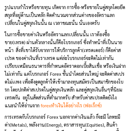
รูปแบบกำไรหรือขายทุน เกิดจาก การซื้อ-หรือขายในคู่สกุลโดยยึด
สกุลที่อยู่ด้านเป็นหลัก คิดคำนวณจากส่วนต่างของอัตราแลก
เปลี่ยนในคู่สกุลเงินนั้น ณ เวลาขณะนั่น นั่นเองครับ
ในการซื้อขายค่าเงินหรืออัตราแลกเปลี่ยนนั้น เราต้องซื้อ
ขาย(เทรด) ผ่านตัวกลางนั่นก็คือโบรกเกอร์ ซึ่งทำหน้าที่เป็นนาย
หน้า สิ่งที่เขาได้รับจากการให้บริการลูกค้า(เทรดเดอร์) ก็คือค่าส
เปรด ของค่าเงินที่เราเทรด แต่ล่ะโบรกเกอร์จะคิดไม่เท่ากัน
เปรียบเหมือนธนาคารที่กำหนดอัตราดอกเบี้ยสินเชื่อ หรือเงินฝาก
ไม่เท่ากัน แต่โบรกเกอร์ Forex ชั้นนำโดยส่วนใหญ่ จะคิดค่าสเปร
ดไม่เเพง เพื่อดึงดูดลูกค้าให้เข้ามาลงทุนสมัครเป็นสมาชิกของโบ
รก โดยปกติค่าสเปรดในคู่สกุลเงินหลัก และคู่สกุลเงินอื่นๆที่นิยม
เทรดกัน อยู่ในส้ดส่วนที่ต่ำมากครับ สำหรับค่าสเปรดคิดยังไง
แนะนำให้อ่านจาก
forexทำเงินได้อย่างไร (ฟอเร็กซ์)
การเทรดกับโบรกเกอร์ Forex นอกจากค่าเงินแล้ว ก็จะมี โลหะมี
ค่า(Metals), พลังงาน(Energy), ตราสารทุน(Equities), สินค้า