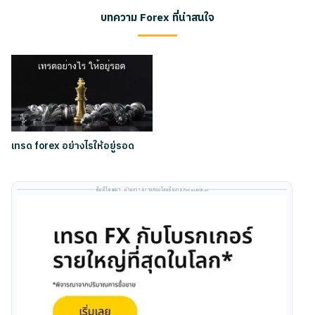
บทความ Forex ที่น่าสนใจ
เทรด forex อย่างไรให้อยู่รอด
พื้นที่โฆษณา · ผ่านการตรวจสอบโดยทีมงาน Forexinthai