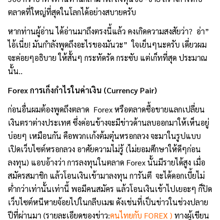
ตลาดที่ใหญ่ที่สุดในโลกได้อย่างสบายครับ
หากท่านผู้อ่าน ได้อ่านมาถึงตรงนี้แล้ว คงเกิดความสงสัยว่า? อ่า”
ไอ้เนี่ย! มันกำลังพูดถึงอะไรของมันวะ” ใจเย็นๆนะครับ เดี่ยวผม
จะค่อยๆอธิบาย ให้สั้นๆ กระทัดรัด กระซับ แต่เก็ทที่สุด ประมาณ
นั้น..
Forex การเก็งกำไรในค่าเงิน (Currency Pair)
ก่อนอื่นผมต้องพูดถึงตลาด Forex หรือตลาดซื้อขายแลกเปลี่ยน
เงินตราต่างประเทศ ซึ่งค่อนข้างจะมีข่าวด้านลบออกมาให้เห็นอยู่
บ่อยๆ เหมือนกัน คือพวกเเก้งต้มตุ๋นหรอกลวง จะมาในรูปแบบ
เปิดเว็บไซต์หรอกลวง อาศัยความไม่รู้ (ไม่ยอมศึกษาให้ดีๆก่อน
ลงทุน) แอบอ้างว่า การลงทุนในตลาด Forex นั้นมีรายได้สูง เมื่อ
สมัครสมาชิก แล้วโอนเงินเข้ามาลงทุน การันตี จะได้ดอกเบี้ยไม่
ต่ำกว่าเท่านั้นเท่านี้ พอมีคนสมัคร แล้วโอนเงินเข้าไปเยอะๆ ก็ปิด
เว็บไซต์หนีหายจ้อยไปในกลีบเมฆ ดังเช่นที่เป็นข่าวในช่วงปลาย
ปีที่ผ่านมา (รายละเอียดของข่าว:
คนไทยกับ FOREX
)
ทางผู้เขียน