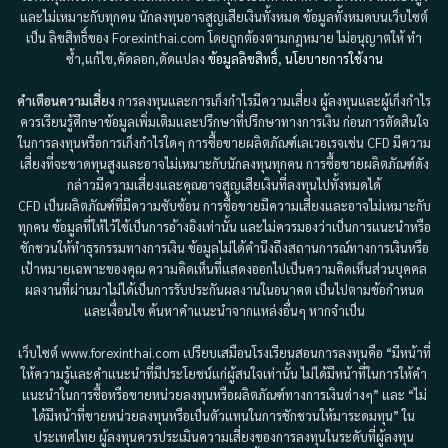
และไม่เหมาะกับทุกคน นักลงทุนอาจสูญเสียเงินทั้งหมด ข้อมูลทั้งหมดบนเว็บไซต์
เป็น ลิขสิทธิ์ของ Forexinthai.com โดยถูกต้องตามกฎหมาย ไม่อนุญาตให้ ทำ
ซ้ำ,แก้ไข,คัดลอก,ดัดแปลง
ข้อมูลลิขสิทธิ์
,
นโยบายการใช้งาน
คำเตือนความเสี่ยง
การลงทุนและการเก็งกำไรมีความเสี่ยง ผู้ลงทุนและผู้เก็งกำไร
ควรเรียนรู้ศึกษาข้อมูลเพิ่มเติมและปรึกษาที่ปรึกษาทางการเงิน ก่อนการตัดสินใจ
ในการลงทุนหรือการเก็งกำไรใดๆ การซื้อขายผลิตภัณฑ์เลเวอเรจเช่น CFD มีความ
เสี่ยงที่จะขาดทุนสูงและอาจไม่เหมาะกับนักลงทุนทุกคน การซื้อขายผลิตภัณฑ์ดัง
กล่าวมีความเสี่ยงและคุณอาจสูญเสียเงินที่ลงทุนไปทั้งหมดได้
CFD เป็นผลิตภัณฑ์ที่มีความซับซ้อน การซื้อขายมีความเสี่ยงและอาจไม่เหมาะกับ
ทุกคน ข้อมูลที่ให้ไว้ใช้เป็นการอ้างอิงเท่านั้น และไม่ควรมองว่าเป็นการแนะนำหรือ
ชักชวนให้ทำธุรกรรมทางการเงิน ข้อมูลไม่ได้คำนึงถึงสถานการณ์ทางการเงินหรือ
เป้าหมายเฉพาะของคุณ ความคิดเห็นที่แสดงออกไปเป็นความคิดเห็นส่วนบุคคล
ผลงานที่ผ่านมาไม่ได้เป็นการรับประกันผลงานในอนาคต เป็นไปตามข้อกำหนด
และเงื่อนไข ค้นหาคำแนะนำจากแหล่งอื่นๆ หากจำเป็น
เว็บไซต์ www.forexinthai.com เปรียบเสมือนโรงเรียนสอนการลงทุนคือ “มีหน้าที่
ให้ความรู้และคำแนะนำที่มีประโยชน์แก่ผู้สนใจเท่านั้น ไม่ได้มีหน้าที่ในการให้คำ
แนะนำในการซื้อหรือขายหน่วยลงทุนหรือผลิตภัณฑ์ทางการเงินต่างๆ” และ “ไม่
ได้มีหน้าที่ขายหน่วยลงทุนหรือเป็นตัวแทนในการชักชวนให้มาระดมทุน” ใน
ประเทศไทย ผู้ลงทุนควรประเมินความเสี่ยงของการลงทุนในระดับที่ผู้ลงทุน