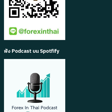
ฟัง Podcast บน Spotfify