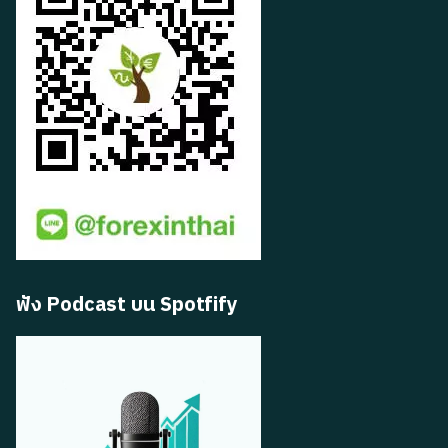
ฟัง Podcast บน Spotfify