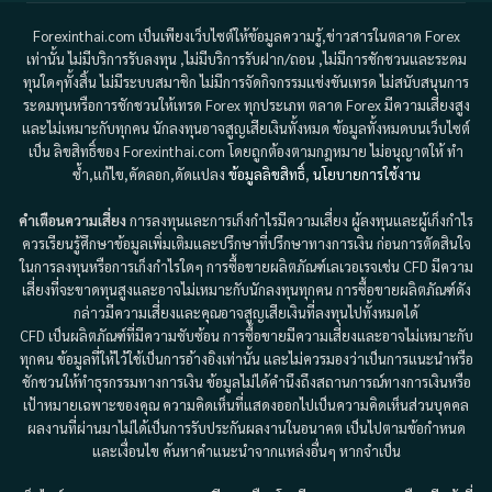
Forexinthai.com เป็นเพียงเว็บไซต์ให้ข้อมูลความรู้,ข่าวสารในตลาด Forex
เท่านั้น ไม่มีบริการรับลงทุน ,ไม่มีบริการรับฝาก/ถอน ,ไม่มีการชักชวนและระดม
ทุนใดๆทั้งสิ้น ไม่มีระบบสมาชิก ไม่มีการจัดกิจกรรมแข่งขันเทรด ไม่สนับสนุนการ
ระดมทุนหรือการชักชวนให้เทรด Forex ทุกประเภท ตลาด Forex มีความเสี่ยงสูง
และไม่เหมาะกับทุกคน นักลงทุนอาจสูญเสียเงินทั้งหมด ข้อมูลทั้งหมดบนเว็บไซต์
เป็น ลิขสิทธิ์ของ Forexinthai.com โดยถูกต้องตามกฎหมาย ไม่อนุญาตให้ ทำ
ซ้ำ,แก้ไข,คัดลอก,ดัดแปลง
ข้อมูลลิขสิทธิ์
,
นโยบายการใช้งาน
คำเตือนความเสี่ยง
การลงทุนและการเก็งกำไรมีความเสี่ยง ผู้ลงทุนและผู้เก็งกำไร
ควรเรียนรู้ศึกษาข้อมูลเพิ่มเติมและปรึกษาที่ปรึกษาทางการเงิน ก่อนการตัดสินใจ
ในการลงทุนหรือการเก็งกำไรใดๆ การซื้อขายผลิตภัณฑ์เลเวอเรจเช่น CFD มีความ
เสี่ยงที่จะขาดทุนสูงและอาจไม่เหมาะกับนักลงทุนทุกคน การซื้อขายผลิตภัณฑ์ดัง
กล่าวมีความเสี่ยงและคุณอาจสูญเสียเงินที่ลงทุนไปทั้งหมดได้
CFD เป็นผลิตภัณฑ์ที่มีความซับซ้อน การซื้อขายมีความเสี่ยงและอาจไม่เหมาะกับ
ทุกคน ข้อมูลที่ให้ไว้ใช้เป็นการอ้างอิงเท่านั้น และไม่ควรมองว่าเป็นการแนะนำหรือ
ชักชวนให้ทำธุรกรรมทางการเงิน ข้อมูลไม่ได้คำนึงถึงสถานการณ์ทางการเงินหรือ
เป้าหมายเฉพาะของคุณ ความคิดเห็นที่แสดงออกไปเป็นความคิดเห็นส่วนบุคคล
ผลงานที่ผ่านมาไม่ได้เป็นการรับประกันผลงานในอนาคต เป็นไปตามข้อกำหนด
และเงื่อนไข ค้นหาคำแนะนำจากแหล่งอื่นๆ หากจำเป็น