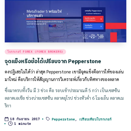
Posted
โบรกเกอร์ FOREX (FOREX BROKERS)
in
จุดแข็งหรือข้อได้เปรียบจาก Pepperstone
คงปฎิเสธไม่ได้ว่า ล่าสุด Pepperstone เขามีจุดแข็งคือการให้ของเล่น
มาใหม่ คือบริการให้สัญญานการวิเคราะห์เกี่ยวกับทิศทางของตลาด
ซึ่งมาครบทั้งวัน มี 3 ช่วง คือ รอบเช้าประมาณตี 5 กว่า เป็นเซสซัน
ตลาดเอเชีย ช่วงบ่ายเซสซัน ตลาดยุโรป ช่วงหัวค่ำ 6 โมงเย็น ตลาดเม
ริกา
Pepperstone
,
เปรียบเทียบโบรกเกอร์
18 กันยายน 2017
Tags:
1 minute