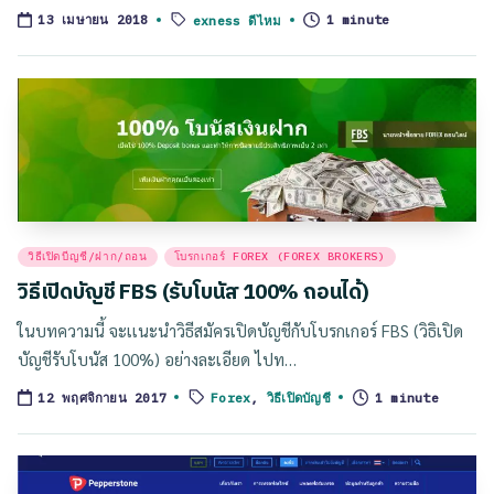
Tags:
exness ดีไหม
1 minute
13 เมษายน 2018
Posted
วิธีเปิดบีญชี/ฝาก/ถอน
โบรกเกอร์ FOREX (FOREX BROKERS)
in
วิธีเปิดบัญชี FBS (รับโบนัส 100% ถอนได้)
ในบทความนี้ จะเเนะนำวิธีสมัครเปิดบัญชีกับโบรกเกอร์ FBS (วิธิเปิด
บัญชีรับโบนัส 100%) อย่างละเอียด ไปท…
Tags:
Forex
,
วิธีเปิดบัญชี
1 minute
12 พฤศจิกายน 2017