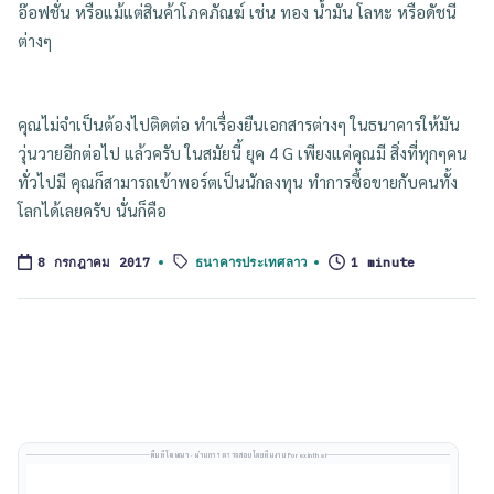
อ๊อฟชั่น หรือแม้แต่สินค้าโภคภัณฆ์ เช่น ทอง น้ำมัน โลหะ หรือดัชนี
ต่างๆ
คุณไม่จำเป็นต้องไปติดต่อ ทำเรื่องยืนเอกสารต่างๆ ในธนาคารให้มัน
วุ่นวายอีกต่อไป แล้วครับ ในสมัยนี้ ยุค 4 G เพียงแค่คุณมี สิ่งที่ทุกๆคน
ทั่วไปมี คุณก็สามารถเข้าพอร์ตเป็นนักลงทุน ทำการซื้อขายกับคนทั้ง
โลกได้เลยครับ นั่นก็คือ
Tags:
ธนาคารประเทศลาว
1 minute
8 กรกฎาคม 2017
พื้นที่โฆษณา · ผ่านการตรวจสอบโดยทีมงาน Forexinthai