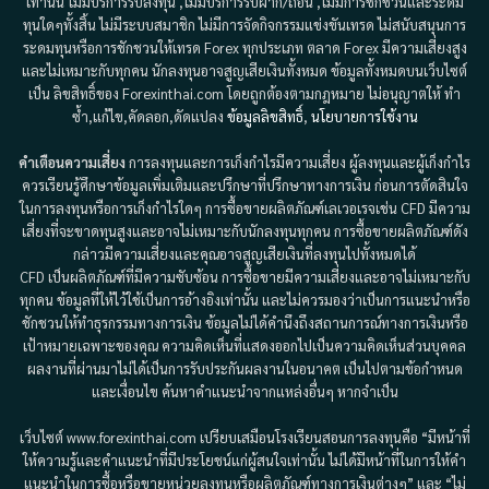
เท่านั้น ไม่มีบริการรับลงทุน ,ไม่มีบริการรับฝาก/ถอน ,ไม่มีการชักชวนและระดม
ทุนใดๆทั้งสิ้น ไม่มีระบบสมาชิก ไม่มีการจัดกิจกรรมแข่งขันเทรด ไม่สนับสนุนการ
ระดมทุนหรือการชักชวนให้เทรด Forex ทุกประเภท ตลาด Forex มีความเสี่ยงสูง
และไม่เหมาะกับทุกคน นักลงทุนอาจสูญเสียเงินทั้งหมด ข้อมูลทั้งหมดบนเว็บไซต์
เป็น ลิขสิทธิ์ของ Forexinthai.com โดยถูกต้องตามกฎหมาย ไม่อนุญาตให้ ทำ
ซ้ำ,แก้ไข,คัดลอก,ดัดแปลง
ข้อมูลลิขสิทธิ์
,
นโยบายการใช้งาน
คำเตือนความเสี่ยง
การลงทุนและการเก็งกำไรมีความเสี่ยง ผู้ลงทุนและผู้เก็งกำไร
ควรเรียนรู้ศึกษาข้อมูลเพิ่มเติมและปรึกษาที่ปรึกษาทางการเงิน ก่อนการตัดสินใจ
ในการลงทุนหรือการเก็งกำไรใดๆ การซื้อขายผลิตภัณฑ์เลเวอเรจเช่น CFD มีความ
เสี่ยงที่จะขาดทุนสูงและอาจไม่เหมาะกับนักลงทุนทุกคน การซื้อขายผลิตภัณฑ์ดัง
กล่าวมีความเสี่ยงและคุณอาจสูญเสียเงินที่ลงทุนไปทั้งหมดได้
CFD เป็นผลิตภัณฑ์ที่มีความซับซ้อน การซื้อขายมีความเสี่ยงและอาจไม่เหมาะกับ
ทุกคน ข้อมูลที่ให้ไว้ใช้เป็นการอ้างอิงเท่านั้น และไม่ควรมองว่าเป็นการแนะนำหรือ
ชักชวนให้ทำธุรกรรมทางการเงิน ข้อมูลไม่ได้คำนึงถึงสถานการณ์ทางการเงินหรือ
เป้าหมายเฉพาะของคุณ ความคิดเห็นที่แสดงออกไปเป็นความคิดเห็นส่วนบุคคล
ผลงานที่ผ่านมาไม่ได้เป็นการรับประกันผลงานในอนาคต เป็นไปตามข้อกำหนด
และเงื่อนไข ค้นหาคำแนะนำจากแหล่งอื่นๆ หากจำเป็น
เว็บไซต์ www.forexinthai.com เปรียบเสมือนโรงเรียนสอนการลงทุนคือ “มีหน้าที่
ให้ความรู้และคำแนะนำที่มีประโยชน์แก่ผู้สนใจเท่านั้น ไม่ได้มีหน้าที่ในการให้คำ
แนะนำในการซื้อหรือขายหน่วยลงทุนหรือผลิตภัณฑ์ทางการเงินต่างๆ” และ “ไม่