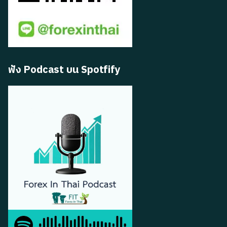
ฟัง Podcast บน Spotfify