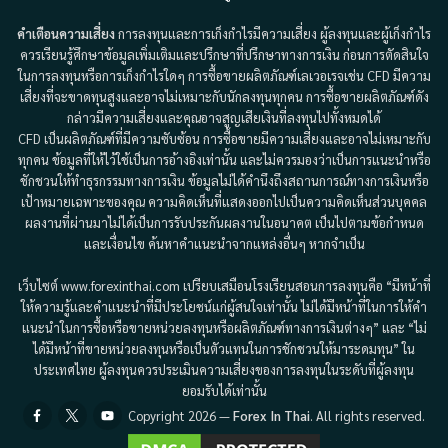
คำเตือนความเสี่ยง
การลงทุนและการเก็งกำไรมีความเสี่ยง ผู้ลงทุนและผู้เก็งกำไร
ควรเรียนรู้ศึกษาข้อมูลเพิ่มเติมและปรึกษาที่ปรึกษาทางการเงิน ก่อนการตัดสินใจ
ในการลงทุนหรือการเก็งกำไรใดๆ การซื้อขายผลิตภัณฑ์เลเวอเรจเช่น CFD มีความ
เสี่ยงที่จะขาดทุนสูงและอาจไม่เหมาะกับนักลงทุนทุกคน การซื้อขายผลิตภัณฑ์ดัง
กล่าวมีความเสี่ยงและคุณอาจสูญเสียเงินที่ลงทุนไปทั้งหมดได้
CFD เป็นผลิตภัณฑ์ที่มีความซับซ้อน การซื้อขายมีความเสี่ยงและอาจไม่เหมาะกับ
ทุกคน ข้อมูลที่ให้ไว้ใช้เป็นการอ้างอิงเท่านั้น และไม่ควรมองว่าเป็นการแนะนำหรือ
ชักชวนให้ทำธุรกรรมทางการเงิน ข้อมูลไม่ได้คำนึงถึงสถานการณ์ทางการเงินหรือ
เป้าหมายเฉพาะของคุณ ความคิดเห็นที่แสดงออกไปเป็นความคิดเห็นส่วนบุคคล
ผลงานที่ผ่านมาไม่ได้เป็นการรับประกันผลงานในอนาคต เป็นไปตามข้อกำหนด
และเงื่อนไข ค้นหาคำแนะนำจากแหล่งอื่นๆ หากจำเป็น
เว็บไซต์ www.forexinthai.com เปรียบเสมือนโรงเรียนสอนการลงทุนคือ “มีหน้าที่
ให้ความรู้และคำแนะนำที่มีประโยชน์แก่ผู้สนใจเท่านั้น ไม่ได้มีหน้าที่ในการให้คำ
แนะนำในการซื้อหรือขายหน่วยลงทุนหรือผลิตภัณฑ์ทางการเงินต่างๆ” และ “ไม่
ได้มีหน้าที่ขายหน่วยลงทุนหรือเป็นตัวแทนในการชักชวนให้มาระดมทุน” ใน
ประเทศไทย ผู้ลงทุนควรประเมินความเสี่ยงของการลงทุนในระดับที่ผู้ลงทุน
ยอมรับได้เท่านั้น
Facebook
Twitter
Youtube
Copyright 2026 —
Forex In Thai
. All rights reserved.