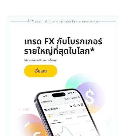
พื้นที่โฆษณา · ผ่านการตรวจสอบโดยทีมงาน Forexinthai