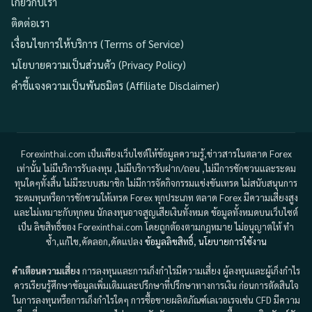
เกี่ยวกับเรา
ติดต่อเรา
เงื่อนไขการให้บริการ (Terms of Service)
นโยบายความเป็นส่วนตัว (Privacy Policy)
คำชี้แจงความเป็นพันธมิตร (Affiliate Disclaimer)
Forexinthai.com เป็นเพียงเว็บไซต์ให้ข้อมูลความรู้,ข่าวสารในตลาด Forex
เท่านั้น ไม่มีบริการรับลงทุน ,ไม่มีบริการรับฝาก/ถอน ,ไม่มีการชักชวนและระดม
ทุนใดๆทั้งสิ้น ไม่มีระบบสมาชิก ไม่มีการจัดกิจกรรมแข่งขันเทรด ไม่สนับสนุนการ
ระดมทุนหรือการชักชวนให้เทรด Forex ทุกประเภท ตลาด Forex มีความเสี่ยงสูง
และไม่เหมาะกับทุกคน นักลงทุนอาจสูญเสียเงินทั้งหมด ข้อมูลทั้งหมดบนเว็บไซต์
เป็น ลิขสิทธิ์ของ Forexinthai.com โดยถูกต้องตามกฎหมาย ไม่อนุญาตให้ ทำ
ซ้ำ,แก้ไข,คัดลอก,ดัดแปลง
ข้อมูลลิขสิทธิ์
,
นโยบายการใช้งาน
คำเตือนความเสี่ยง
การลงทุนและการเก็งกำไรมีความเสี่ยง ผู้ลงทุนและผู้เก็งกำไร
ควรเรียนรู้ศึกษาข้อมูลเพิ่มเติมและปรึกษาที่ปรึกษาทางการเงิน ก่อนการตัดสินใจ
ในการลงทุนหรือการเก็งกำไรใดๆ การซื้อขายผลิตภัณฑ์เลเวอเรจเช่น CFD มีความ