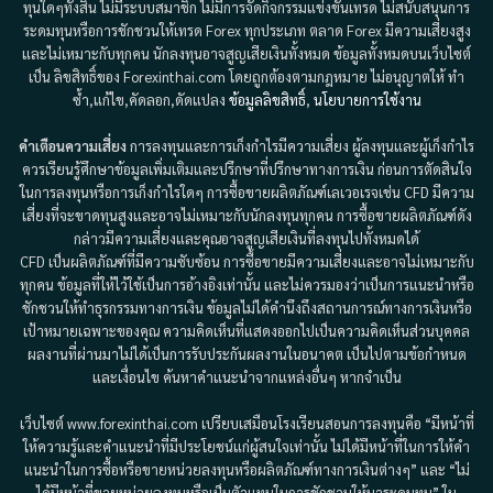
ทุนใดๆทั้งสิ้น ไม่มีระบบสมาชิก ไม่มีการจัดกิจกรรมแข่งขันเทรด ไม่สนับสนุนการ
ระดมทุนหรือการชักชวนให้เทรด Forex ทุกประเภท ตลาด Forex มีความเสี่ยงสูง
และไม่เหมาะกับทุกคน นักลงทุนอาจสูญเสียเงินทั้งหมด ข้อมูลทั้งหมดบนเว็บไซต์
เป็น ลิขสิทธิ์ของ Forexinthai.com โดยถูกต้องตามกฎหมาย ไม่อนุญาตให้ ทำ
ซ้ำ,แก้ไข,คัดลอก,ดัดแปลง
ข้อมูลลิขสิทธิ์
,
นโยบายการใช้งาน
คำเตือนความเสี่ยง
การลงทุนและการเก็งกำไรมีความเสี่ยง ผู้ลงทุนและผู้เก็งกำไร
ควรเรียนรู้ศึกษาข้อมูลเพิ่มเติมและปรึกษาที่ปรึกษาทางการเงิน ก่อนการตัดสินใจ
ในการลงทุนหรือการเก็งกำไรใดๆ การซื้อขายผลิตภัณฑ์เลเวอเรจเช่น CFD มีความ
เสี่ยงที่จะขาดทุนสูงและอาจไม่เหมาะกับนักลงทุนทุกคน การซื้อขายผลิตภัณฑ์ดัง
กล่าวมีความเสี่ยงและคุณอาจสูญเสียเงินที่ลงทุนไปทั้งหมดได้
CFD เป็นผลิตภัณฑ์ที่มีความซับซ้อน การซื้อขายมีความเสี่ยงและอาจไม่เหมาะกับ
ทุกคน ข้อมูลที่ให้ไว้ใช้เป็นการอ้างอิงเท่านั้น และไม่ควรมองว่าเป็นการแนะนำหรือ
ชักชวนให้ทำธุรกรรมทางการเงิน ข้อมูลไม่ได้คำนึงถึงสถานการณ์ทางการเงินหรือ
เป้าหมายเฉพาะของคุณ ความคิดเห็นที่แสดงออกไปเป็นความคิดเห็นส่วนบุคคล
ผลงานที่ผ่านมาไม่ได้เป็นการรับประกันผลงานในอนาคต เป็นไปตามข้อกำหนด
และเงื่อนไข ค้นหาคำแนะนำจากแหล่งอื่นๆ หากจำเป็น
เว็บไซต์ www.forexinthai.com เปรียบเสมือนโรงเรียนสอนการลงทุนคือ “มีหน้าที่
ให้ความรู้และคำแนะนำที่มีประโยชน์แก่ผู้สนใจเท่านั้น ไม่ได้มีหน้าที่ในการให้คำ
แนะนำในการซื้อหรือขายหน่วยลงทุนหรือผลิตภัณฑ์ทางการเงินต่างๆ” และ “ไม่
ได้มีหน้าที่ขายหน่วยลงทุนหรือเป็นตัวแทนในการชักชวนให้มาระดมทุน” ใน