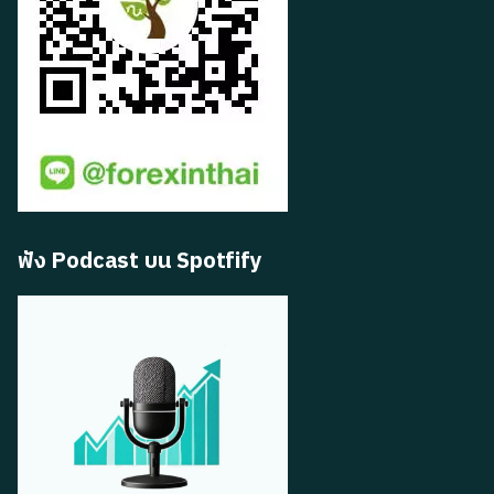
ฟัง Podcast บน Spotfify