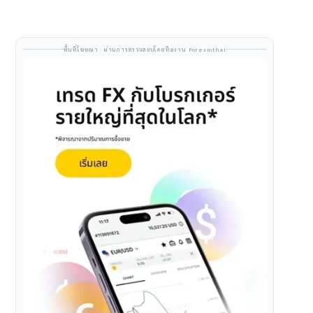
พื้นที่โฆษณา · ผ่านการตรวจสอบโดยทีมงาน Forexinthai