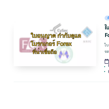
Po
พ
in
ใ
F
ใบ
จะ
T