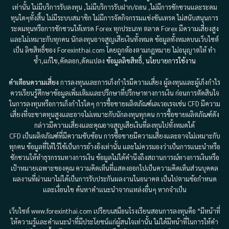
เท่านั้น ไม่มีบริการรับลงทุน ,ไม่มีบริการรับฝาก/ถอน ,ไม่มีการชักชวนและระดม
ทุนใดๆทั้งสิ้น ไม่มีระบบสมาชิก ไม่มีการจัดกิจกรรมแข่งขันเทรด ไม่สนับสนุนการ
ระดมทุนหรือการชักชวนให้เทรด Forex ทุกประเภท ตลาด Forex มีความเสี่ยงสูง
และไม่เหมาะกับทุกคน นักลงทุนอาจสูญเสียเงินทั้งหมด ข้อมูลทั้งหมดบนเว็บไซต์
เป็น ลิขสิทธิ์ของ Forexinthai.com โดยถูกต้องตามกฎหมาย ไม่อนุญาตให้ ทำ
ซ้ำ,แก้ไข,คัดลอก,ดัดแปลง
ข้อมูลลิขสิทธิ์
,
นโยบายการใช้งาน
คำเตือนความเสี่ยง
การลงทุนและการเก็งกำไรมีความเสี่ยง ผู้ลงทุนและผู้เก็งกำไร
ควรเรียนรู้ศึกษาข้อมูลเพิ่มเติมและปรึกษาที่ปรึกษาทางการเงิน ก่อนการตัดสินใจ
ในการลงทุนหรือการเก็งกำไรใดๆ การซื้อขายผลิตภัณฑ์เลเวอเรจเช่น CFD มีความ
เสี่ยงที่จะขาดทุนสูงและอาจไม่เหมาะกับนักลงทุนทุกคน การซื้อขายผลิตภัณฑ์ดัง
กล่าวมีความเสี่ยงและคุณอาจสูญเสียเงินที่ลงทุนไปทั้งหมดได้
CFD เป็นผลิตภัณฑ์ที่มีความซับซ้อน การซื้อขายมีความเสี่ยงและอาจไม่เหมาะกับ
ทุกคน ข้อมูลที่ให้ไว้ใช้เป็นการอ้างอิงเท่านั้น และไม่ควรมองว่าเป็นการแนะนำหรือ
ชักชวนให้ทำธุรกรรมทางการเงิน ข้อมูลไม่ได้คำนึงถึงสถานการณ์ทางการเงินหรือ
เป้าหมายเฉพาะของคุณ ความคิดเห็นที่แสดงออกไปเป็นความคิดเห็นส่วนบุคคล
ผลงานที่ผ่านมาไม่ได้เป็นการรับประกันผลงานในอนาคต เป็นไปตามข้อกำหนด
และเงื่อนไข ค้นหาคำแนะนำจากแหล่งอื่นๆ หากจำเป็น
เว็บไซต์ www.forexinthai.com เปรียบเสมือนโรงเรียนสอนการลงทุนคือ “มีหน้าที่
ให้ความรู้และคำแนะนำที่มีประโยชน์แก่ผู้สนใจเท่านั้น ไม่ได้มีหน้าที่ในการให้คำ