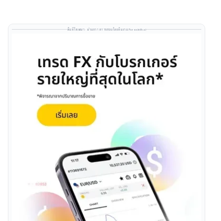
พื้นที่โฆษณา · ผ่านการตรวจสอบโดยทีมงาน Forexinthai