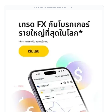
พื้นที่โฆษณา · ผ่านการตรวจสอบโดยทีมงาน Forexinthai