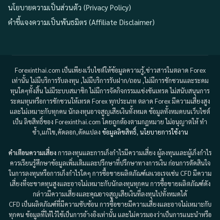
นโยบายความเป็นส่วนตัว (Privacy Policy)
คำชี้แจงความเป็นพันธมิตร (Affiliate Disclaimer)
Forexinthai.com เป็นเพียงเว็บไซต์ให้ข้อมูลความรู้,ข่าวสารในตลาด Forex
เท่านั้น ไม่มีบริการรับลงทุน ,ไม่มีบริการรับฝาก/ถอน ,ไม่มีการชักชวนและระดม
ทุนใดๆทั้งสิ้น ไม่มีระบบสมาชิก ไม่มีการจัดกิจกรรมแข่งขันเทรด ไม่สนับสนุนการ
ระดมทุนหรือการชักชวนให้เทรด Forex ทุกประเภท ตลาด Forex มีความเสี่ยงสูง
และไม่เหมาะกับทุกคน นักลงทุนอาจสูญเสียเงินทั้งหมด ข้อมูลทั้งหมดบนเว็บไซต์
เป็น ลิขสิทธิ์ของ Forexinthai.com โดยถูกต้องตามกฎหมาย ไม่อนุญาตให้ ทำ
ซ้ำ,แก้ไข,คัดลอก,ดัดแปลง
ข้อมูลลิขสิทธิ์
,
นโยบายการใช้งาน
คำเตือนความเสี่ยง
การลงทุนและการเก็งกำไรมีความเสี่ยง ผู้ลงทุนและผู้เก็งกำไร
ควรเรียนรู้ศึกษาข้อมูลเพิ่มเติมและปรึกษาที่ปรึกษาทางการเงิน ก่อนการตัดสินใจ
ในการลงทุนหรือการเก็งกำไรใดๆ การซื้อขายผลิตภัณฑ์เลเวอเรจเช่น CFD มีความ
เสี่ยงที่จะขาดทุนสูงและอาจไม่เหมาะกับนักลงทุนทุกคน การซื้อขายผลิตภัณฑ์ดัง
กล่าวมีความเสี่ยงและคุณอาจสูญเสียเงินที่ลงทุนไปทั้งหมดได้
CFD เป็นผลิตภัณฑ์ที่มีความซับซ้อน การซื้อขายมีความเสี่ยงและอาจไม่เหมาะกับ
ทุกคน ข้อมูลที่ให้ไว้ใช้เป็นการอ้างอิงเท่านั้น และไม่ควรมองว่าเป็นการแนะนำหรือ