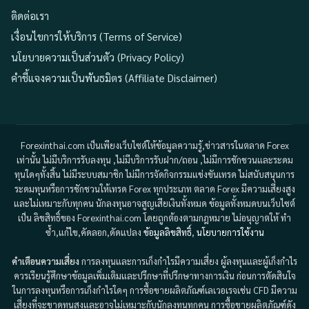
ติดต่อเรา
เงื่อนไขการให้บริการ (Terms of Service)
นโยบายความเป็นส่วนตัว (Privacy Policy)
คำชี้แจงความเป็นพันธมิตร (Affiliate Disclaimer)
Forexinthai.com เป็นเพียงเว็บไซต์ให้ข้อมูลความรู้,ข่าวสารในตลาด Forex
เท่านั้น ไม่มีบริการรับลงทุน ,ไม่มีบริการรับฝาก/ถอน ,ไม่มีการชักชวนและระดม
ทุนใดๆทั้งสิ้น ไม่มีระบบสมาชิก ไม่มีการจัดกิจกรรมแข่งขันเทรด ไม่สนับสนุนการ
ระดมทุนหรือการชักชวนให้เทรด Forex ทุกประเภท ตลาด Forex มีความเสี่ยงสูง
และไม่เหมาะกับทุกคน นักลงทุนอาจสูญเสียเงินทั้งหมด ข้อมูลทั้งหมดบนเว็บไซต์
เป็น ลิขสิทธิ์ของ Forexinthai.com โดยถูกต้องตามกฎหมาย ไม่อนุญาตให้ ทำ
ซ้ำ,แก้ไข,คัดลอก,ดัดแปลง
ข้อมูลลิขสิทธิ์
,
นโยบายการใช้งาน
คำเตือนความเสี่ยง
การลงทุนและการเก็งกำไรมีความเสี่ยง ผู้ลงทุนและผู้เก็งกำไร
ควรเรียนรู้ศึกษาข้อมูลเพิ่มเติมและปรึกษาที่ปรึกษาทางการเงิน ก่อนการตัดสินใจ
ในการลงทุนหรือการเก็งกำไรใดๆ การซื้อขายผลิตภัณฑ์เลเวอเรจเช่น CFD มีความ
เสี่ยงที่จะขาดทุนสูงและอาจไม่เหมาะกับนักลงทุนทุกคน การซื้อขายผลิตภัณฑ์ดัง