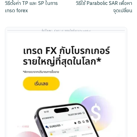
วิธีตั้งค่า TP และ SP ในการ
วิธีใช้ Parabolic SAR เพื่อหา
navigation
เทรด forex
จุดเปลี่ยน
พื้นที่โฆษณา · ผ่านการตรวจสอบโดยทีมงาน Forexinthai