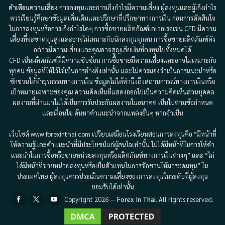
คำเตือนความเสี่ยง
การลงทุนและการเก็งกำไรมีความเสี่ยง ผู้ลงทุนและผู้เก็งกำไร
ควรเรียนรู้ศึกษาข้อมูลเพิ่มเติมและปรึกษาที่ปรึกษาทางการเงิน ก่อนการตัดสินใจ
ในการลงทุนหรือการเก็งกำไรใดๆ การซื้อขายผลิตภัณฑ์เลเวอเรจเช่น CFD มีความ
เสี่ยงที่จะขาดทุนสูงและอาจไม่เหมาะกับนักลงทุนทุกคน การซื้อขายผลิตภัณฑ์ดัง
กล่าวมีความเสี่ยงและคุณอาจสูญเสียเงินที่ลงทุนไปทั้งหมดได้
CFD เป็นผลิตภัณฑ์ที่มีความซับซ้อน การซื้อขายมีความเสี่ยงและอาจไม่เหมาะกับ
ทุกคน ข้อมูลที่ให้ไว้ใช้เป็นการอ้างอิงเท่านั้น และไม่ควรมองว่าเป็นการแนะนำหรือ
ชักชวนให้ทำธุรกรรมทางการเงิน ข้อมูลไม่ได้คำนึงถึงสถานการณ์ทางการเงินหรือ
เป้าหมายเฉพาะของคุณ ความคิดเห็นที่แสดงออกไปเป็นความคิดเห็นส่วนบุคคล
ผลงานที่ผ่านมาไม่ได้เป็นการรับประกันผลงานในอนาคต เป็นไปตามข้อกำหนด
และเงื่อนไข ค้นหาคำแนะนำจากแหล่งอื่นๆ หากจำเป็น
เว็บไซต์ www.forexinthai.com เปรียบเสมือนโรงเรียนสอนการลงทุนคือ “มีหน้าที่
ให้ความรู้และคำแนะนำที่มีประโยชน์แก่ผู้สนใจเท่านั้น ไม่ได้มีหน้าที่ในการให้คำ
แนะนำในการซื้อหรือขายหน่วยลงทุนหรือผลิตภัณฑ์ทางการเงินต่างๆ” และ “ไม่
ได้มีหน้าที่ขายหน่วยลงทุนหรือเป็นตัวแทนในการชักชวนให้มาระดมทุน” ใน
ประเทศไทย ผู้ลงทุนควรประเมินความเสี่ยงของการลงทุนในระดับที่ผู้ลงทุน
ยอมรับได้เท่านั้น
Facebook
Twitter
Youtube
Copyright 2026 —
Forex In Thai
. All rights reserved.