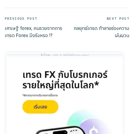
Post
PREVIOUS POST
NEXT POST
เศรษฐี forex, คนรวยจากการ
กลยุทธ์เทรด ทำลายช่องความ
navigation
เทรด Forex มีจริงหรอ !?
ผันผวน
พื้นที่โฆษณา · ผ่านการตรวจสอบโดยทีมงาน Forexinthai