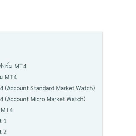
ตฟอร์ม MT4
์ม MT4
T4 (Account Standard Market Watch)
T4 (Account Micro Market Watch)
น MT4
t 1
t 2