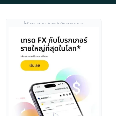
พื้นที่โฆษณา · ผ่านการตรวจสอบโดยทีมงาน Forexinthai