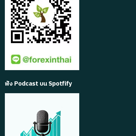
ฟัง Podcast บน Spotfify