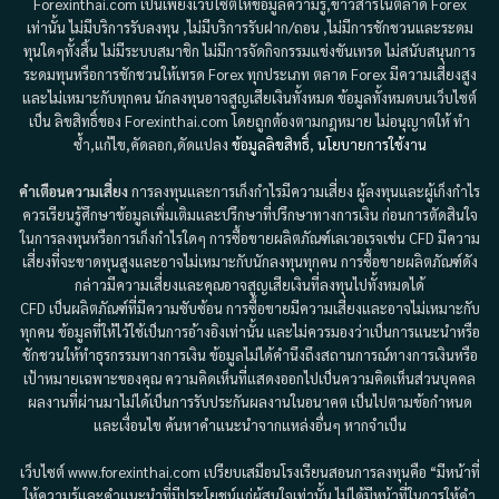
Forexinthai.com เป็นเพียงเว็บไซต์ให้ข้อมูลความรู้,ข่าวสารในตลาด Forex
เท่านั้น ไม่มีบริการรับลงทุน ,ไม่มีบริการรับฝาก/ถอน ,ไม่มีการชักชวนและระดม
ทุนใดๆทั้งสิ้น ไม่มีระบบสมาชิก ไม่มีการจัดกิจกรรมแข่งขันเทรด ไม่สนับสนุนการ
ระดมทุนหรือการชักชวนให้เทรด Forex ทุกประเภท ตลาด Forex มีความเสี่ยงสูง
และไม่เหมาะกับทุกคน นักลงทุนอาจสูญเสียเงินทั้งหมด ข้อมูลทั้งหมดบนเว็บไซต์
เป็น ลิขสิทธิ์ของ Forexinthai.com โดยถูกต้องตามกฎหมาย ไม่อนุญาตให้ ทำ
ซ้ำ,แก้ไข,คัดลอก,ดัดแปลง
ข้อมูลลิขสิทธิ์
,
นโยบายการใช้งาน
คำเตือนความเสี่ยง
การลงทุนและการเก็งกำไรมีความเสี่ยง ผู้ลงทุนและผู้เก็งกำไร
ควรเรียนรู้ศึกษาข้อมูลเพิ่มเติมและปรึกษาที่ปรึกษาทางการเงิน ก่อนการตัดสินใจ
ในการลงทุนหรือการเก็งกำไรใดๆ การซื้อขายผลิตภัณฑ์เลเวอเรจเช่น CFD มีความ
เสี่ยงที่จะขาดทุนสูงและอาจไม่เหมาะกับนักลงทุนทุกคน การซื้อขายผลิตภัณฑ์ดัง
กล่าวมีความเสี่ยงและคุณอาจสูญเสียเงินที่ลงทุนไปทั้งหมดได้
CFD เป็นผลิตภัณฑ์ที่มีความซับซ้อน การซื้อขายมีความเสี่ยงและอาจไม่เหมาะกับ
ทุกคน ข้อมูลที่ให้ไว้ใช้เป็นการอ้างอิงเท่านั้น และไม่ควรมองว่าเป็นการแนะนำหรือ
ชักชวนให้ทำธุรกรรมทางการเงิน ข้อมูลไม่ได้คำนึงถึงสถานการณ์ทางการเงินหรือ
เป้าหมายเฉพาะของคุณ ความคิดเห็นที่แสดงออกไปเป็นความคิดเห็นส่วนบุคคล
ผลงานที่ผ่านมาไม่ได้เป็นการรับประกันผลงานในอนาคต เป็นไปตามข้อกำหนด
และเงื่อนไข ค้นหาคำแนะนำจากแหล่งอื่นๆ หากจำเป็น
เว็บไซต์ www.forexinthai.com เปรียบเสมือนโรงเรียนสอนการลงทุนคือ “มีหน้าที่
ให้ความรู้และคำแนะนำที่มีประโยชน์แก่ผู้สนใจเท่านั้น ไม่ได้มีหน้าที่ในการให้คำ