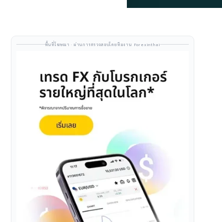
พื้นที่โฆษณา · ผ่านการตรวจสอบโดยทีมงาน Forexinthai