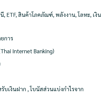
ชนี, ETF, สินค้าโภคภัณฑ์, พลังงาน, โลหะ, เงิน
ายการ
hai Internet Banking)
บ
หรับเงินฝาก , โบนัสส่วนแบ่งกำไรจาก