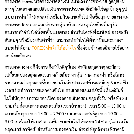
การเทรด Forex หรือการเทรดค่าเงิน หมายถึง การซื้อ-ขาย คู่สกุลเงิน
ต่างๆ ในตลาดแลกเปลี่ยนเงินตราต่างประเทศ ซึ่งมีจัดไว้อยู่เป็นคู่ๆ รูป
แบบการทำกำไร(เทรด) ก็เหมือนกับตลาดทั่วไป คือซื้อถูก-ขายแพง
แต่
การเทรด forex จะแตกต่างจากหุ้น หรือการลงทุนในด้านอื่นๆ คือ
สามารถทำกำไรได้ทั้งขาขึ้นและขาลง สำหรับใครที่พึ่งมาใหม่ อาจจะยัง
สับสนๆ หรือมึนงงกับคำที่ว่า”สามารถทำกำไรได้ทั้งขาขึ้นและขาลง”
แนะนำให้อ่าน
FOREX ทำเงินได้อย่างไร
ซึ่งค่อนข้างจะอธิบายไว้อย่าง
ละเอียดชัดเจน
การเทรด forex ก็คือการเก็งกำไรดีๆนี่เอง ค่าเงินสกุลต่างๆ จะมีการ
เปลี่ยนแปลงอยู่ตลอดเวลา คล้ายกับราคาหุ้น, ราคาทองคำ หรือโลหะ
ราคาแพงต่างๆ ตลาดซื้อขายค่าเงินต่างประเทศทั้งหมดมีอยู่ 6 แห่ง ซึ่ง
เวลาเปิดทำการอาจแตกต่างกันไป ตามเวลาของแต่ล่ะพื้นที่ แต่มันก็
ไม่ใช่ปัญหา เพราะเวลาเปิดของตลาด มันครอบคลุมทั้งวัน หรือทั้ง 24
ช.ม. เริ่มตั้งแต่ตลาดออสเตรเลีย (เวลาบ้านเรา) เวลา 5:00 – 13:00 น.
ตลาดอังกฤษ เวลา 14:00 – 22:00 น. และตลาดสหรัฐ เวลา 19.00 –
3:00 น. ส่งผลให้เราสามารถซื้อ-ขายค่าเงินได้ตลอด 24 ช.ม. (ไม่รวมวัน
หยุดเสาร์ อาทิตย์) สำหรับการเทรดค่าเงิน ถ้าจะให้ถูกจังหวะที่ราคามี