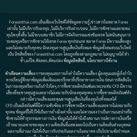
Forexinthai.com เป็นเพียงเว็บไซต์ให้ข้อมูลความรู้,ข่าวสารในตลาด Forex
เท่านั้น ไม่มีบริการรับลงทุน ,ไม่มีบริการรับฝาก/ถอน ,ไม่มีการชักชวนและระดม
ทุนใดๆทั้งสิ้น ไม่มีระบบสมาชิก ไม่มีการจัดกิจกรรมแข่งขันเทรด ไม่สนับสนุนการ
ระดมทุนหรือการชักชวนให้เทรด Forex ทุกประเภท ตลาด Forex มีความเสี่ยงสูง
และไม่เหมาะกับทุกคน นักลงทุนอาจสูญเสียเงินทั้งหมด ข้อมูลทั้งหมดบนเว็บไซต์
เป็น ลิขสิทธิ์ของ Forexinthai.com โดยถูกต้องตามกฎหมาย ไม่อนุญาตให้ ทำ
ซ้ำ,แก้ไข,คัดลอก,ดัดแปลง
ข้อมูลลิขสิทธิ์
,
นโยบายการใช้งาน
คำเตือนความเสี่ยง
การลงทุนและการเก็งกำไรมีความเสี่ยง ผู้ลงทุนและผู้เก็งกำไร
ควรเรียนรู้ศึกษาข้อมูลเพิ่มเติมและปรึกษาที่ปรึกษาทางการเงิน ก่อนการตัดสินใจ
ในการลงทุนหรือการเก็งกำไรใดๆ การซื้อขายผลิตภัณฑ์เลเวอเรจเช่น CFD มีความ
เสี่ยงที่จะขาดทุนสูงและอาจไม่เหมาะกับนักลงทุนทุกคน การซื้อขายผลิตภัณฑ์ดัง
กล่าวมีความเสี่ยงและคุณอาจสูญเสียเงินที่ลงทุนไปทั้งหมดได้
CFD เป็นผลิตภัณฑ์ที่มีความซับซ้อน การซื้อขายมีความเสี่ยงและอาจไม่เหมาะกับ
ทุกคน ข้อมูลที่ให้ไว้ใช้เป็นการอ้างอิงเท่านั้น และไม่ควรมองว่าเป็นการแนะนำหรือ
ชักชวนให้ทำธุรกรรมทางการเงิน ข้อมูลไม่ได้คำนึงถึงสถานการณ์ทางการเงินหรือ
เป้าหมายเฉพาะของคุณ ความคิดเห็นที่แสดงออกไปเป็นความคิดเห็นส่วนบุคคล
ผลงานที่ผ่านมาไม่ได้เป็นการรับประกันผลงานในอนาคต เป็นไปตามข้อกำหนด