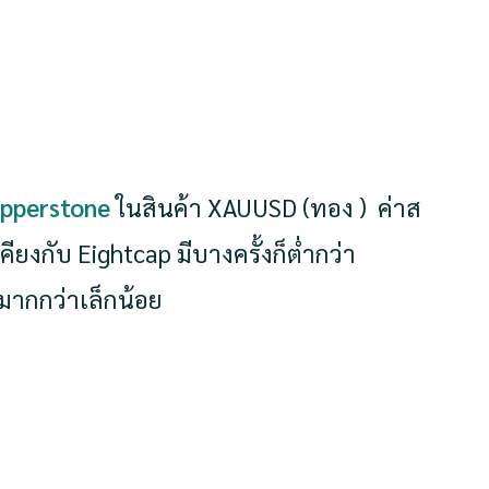
epperstone
ในสินค้า XAUUSD (ทอง )
ค่าส
คียงกับ Eightcap มีบางครั้งก็ต่ำกว่า
มากกว่าเล็กน้อย