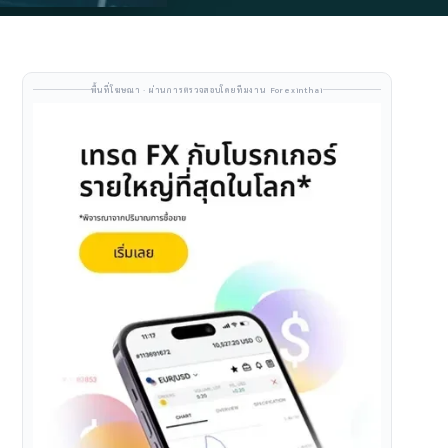
พื้นที่โฆษณา · ผ่านการตรวจสอบโดยทีมงาน Forexinthai