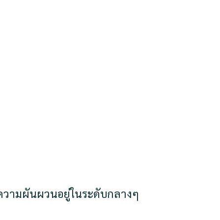
ด ความผันผวนอยู่ในระดับกลางๆ