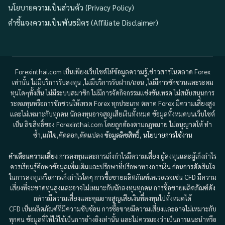
นโยบายความเป็นส่วนตัว (Privacy Policy)
คำชี้แจงความเป็นพันธมิตร (Affiliate Disclaimer)
Forexinthai.com เป็นเพียงเว็บไซต์ให้ข้อมูลความรู้,ข่าวสารในตลาด Forex
เท่านั้น ไม่มีบริการรับลงทุน ,ไม่มีบริการรับฝาก/ถอน ,ไม่มีการชักชวนและระดม
ทุนใดๆทั้งสิ้น ไม่มีระบบสมาชิก ไม่มีการจัดกิจกรรมแข่งขันเทรด ไม่สนับสนุนการ
ระดมทุนหรือการชักชวนให้เทรด Forex ทุกประเภท ตลาด Forex มีความเสี่ยงสูง
และไม่เหมาะกับทุกคน นักลงทุนอาจสูญเสียเงินทั้งหมด ข้อมูลทั้งหมดบนเว็บไซต์
เป็น ลิขสิทธิ์ของ Forexinthai.com โดยถูกต้องตามกฎหมาย ไม่อนุญาตให้ ทำ
ซ้ำ,แก้ไข,คัดลอก,ดัดแปลง
ข้อมูลลิขสิทธิ์
,
นโยบายการใช้งาน
คำเตือนความเสี่ยง
การลงทุนและการเก็งกำไรมีความเสี่ยง ผู้ลงทุนและผู้เก็งกำไร
ควรเรียนรู้ศึกษาข้อมูลเพิ่มเติมและปรึกษาที่ปรึกษาทางการเงิน ก่อนการตัดสินใจ
ในการลงทุนหรือการเก็งกำไรใดๆ การซื้อขายผลิตภัณฑ์เลเวอเรจเช่น CFD มีความ
เสี่ยงที่จะขาดทุนสูงและอาจไม่เหมาะกับนักลงทุนทุกคน การซื้อขายผลิตภัณฑ์ดัง
กล่าวมีความเสี่ยงและคุณอาจสูญเสียเงินที่ลงทุนไปทั้งหมดได้
CFD เป็นผลิตภัณฑ์ที่มีความซับซ้อน การซื้อขายมีความเสี่ยงและอาจไม่เหมาะกับ
ทุกคน ข้อมูลที่ให้ไว้ใช้เป็นการอ้างอิงเท่านั้น และไม่ควรมองว่าเป็นการแนะนำหรือ