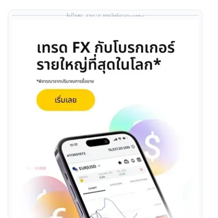
พื้นที่โฆษณา · ผ่านการตรวจสอบโดยทีมงาน Forexinthai