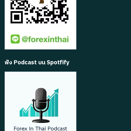
ฟัง Podcast บน Spotfify