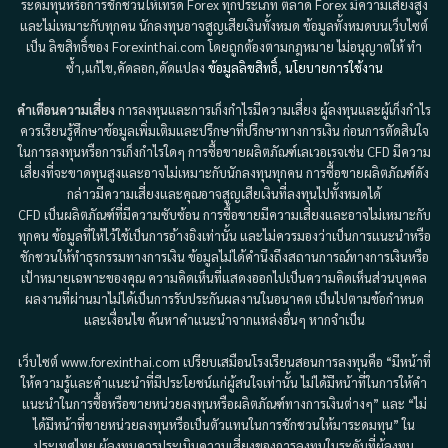
ระดมทุนหรือการชักชวนให้เทรด Forex ทุกประเภท ตลาด Forex มีความเสี่ยงสูง
และไม่เหมาะกับทุกคน นักลงทุนอาจสูญเสียเงินทั้งหมด ข้อมูลทั้งหมดบนเว็บไซต์
เป็น ลิขสิทธิ์ของ Forexinthai.com โดยถูกต้องตามกฎหมาย ไม่อนุญาตให้ ทำ
ซ้ำ,แก้ไข,คัดลอก,ดัดแปลง
ข้อมูลลิขสิทธิ์
,
นโยบายการใช้งาน
คำเตือนความเสี่ยง
การลงทุนและการเก็งกำไรมีความเสี่ยง ผู้ลงทุนและผู้เก็งกำไร
ควรเรียนรู้ศึกษาข้อมูลเพิ่มเติมและปรึกษาที่ปรึกษาทางการเงิน ก่อนการตัดสินใจ
ในการลงทุนหรือการเก็งกำไรใดๆ การซื้อขายผลิตภัณฑ์เลเวอเรจเช่น CFD มีความ
เสี่ยงที่จะขาดทุนสูงและอาจไม่เหมาะกับนักลงทุนทุกคน การซื้อขายผลิตภัณฑ์ดัง
กล่าวมีความเสี่ยงและคุณอาจสูญเสียเงินที่ลงทุนไปทั้งหมดได้
CFD เป็นผลิตภัณฑ์ที่มีความซับซ้อน การซื้อขายมีความเสี่ยงและอาจไม่เหมาะกับ
ทุกคน ข้อมูลที่ให้ไว้ใช้เป็นการอ้างอิงเท่านั้น และไม่ควรมองว่าเป็นการแนะนำหรือ
ชักชวนให้ทำธุรกรรมทางการเงิน ข้อมูลไม่ได้คำนึงถึงสถานการณ์ทางการเงินหรือ
เป้าหมายเฉพาะของคุณ ความคิดเห็นที่แสดงออกไปเป็นความคิดเห็นส่วนบุคคล
ผลงานที่ผ่านมาไม่ได้เป็นการรับประกันผลงานในอนาคต เป็นไปตามข้อกำหนด
และเงื่อนไข ค้นหาคำแนะนำจากแหล่งอื่นๆ หากจำเป็น
เว็บไซต์ www.forexinthai.com เปรียบเสมือนโรงเรียนสอนการลงทุนคือ “มีหน้าที่
ให้ความรู้และคำแนะนำที่มีประโยชน์แก่ผู้สนใจเท่านั้น ไม่ได้มีหน้าที่ในการให้คำ
แนะนำในการซื้อหรือขายหน่วยลงทุนหรือผลิตภัณฑ์ทางการเงินต่างๆ” และ “ไม่
ได้มีหน้าที่ขายหน่วยลงทุนหรือเป็นตัวแทนในการชักชวนให้มาระดมทุน” ใน
ประเทศไทย ผู้ลงทุนควรประเมินความเสี่ยงของการลงทุนในระดับที่ผู้ลงทุน