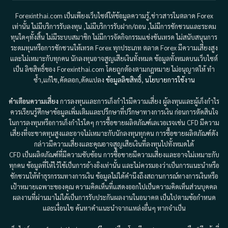
Forexinthai.com เป็นเพียงเว็บไซต์ให้ข้อมูลความรู้,ข่าวสารในตลาด Forex
เท่านั้น ไม่มีบริการรับลงทุน ,ไม่มีบริการรับฝาก/ถอน ,ไม่มีการชักชวนและระดม
ทุนใดๆทั้งสิ้น ไม่มีระบบสมาชิก ไม่มีการจัดกิจกรรมแข่งขันเทรด ไม่สนับสนุนการ
ระดมทุนหรือการชักชวนให้เทรด Forex ทุกประเภท ตลาด Forex มีความเสี่ยงสูง
และไม่เหมาะกับทุกคน นักลงทุนอาจสูญเสียเงินทั้งหมด ข้อมูลทั้งหมดบนเว็บไซต์
เป็น ลิขสิทธิ์ของ Forexinthai.com โดยถูกต้องตามกฎหมาย ไม่อนุญาตให้ ทำ
ซ้ำ,แก้ไข,คัดลอก,ดัดแปลง
ข้อมูลลิขสิทธิ์
,
นโยบายการใช้งาน
คำเตือนความเสี่ยง
การลงทุนและการเก็งกำไรมีความเสี่ยง ผู้ลงทุนและผู้เก็งกำไร
ควรเรียนรู้ศึกษาข้อมูลเพิ่มเติมและปรึกษาที่ปรึกษาทางการเงิน ก่อนการตัดสินใจ
ในการลงทุนหรือการเก็งกำไรใดๆ การซื้อขายผลิตภัณฑ์เลเวอเรจเช่น CFD มีความ
เสี่ยงที่จะขาดทุนสูงและอาจไม่เหมาะกับนักลงทุนทุกคน การซื้อขายผลิตภัณฑ์ดัง
กล่าวมีความเสี่ยงและคุณอาจสูญเสียเงินที่ลงทุนไปทั้งหมดได้
CFD เป็นผลิตภัณฑ์ที่มีความซับซ้อน การซื้อขายมีความเสี่ยงและอาจไม่เหมาะกับ
ทุกคน ข้อมูลที่ให้ไว้ใช้เป็นการอ้างอิงเท่านั้น และไม่ควรมองว่าเป็นการแนะนำหรือ
ชักชวนให้ทำธุรกรรมทางการเงิน ข้อมูลไม่ได้คำนึงถึงสถานการณ์ทางการเงินหรือ
เป้าหมายเฉพาะของคุณ ความคิดเห็นที่แสดงออกไปเป็นความคิดเห็นส่วนบุคคล
ผลงานที่ผ่านมาไม่ได้เป็นการรับประกันผลงานในอนาคต เป็นไปตามข้อกำหนด
และเงื่อนไข ค้นหาคำแนะนำจากแหล่งอื่นๆ หากจำเป็น