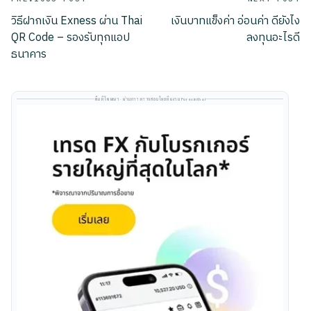
Post
วิธีฝากเงิน Exness ผ่าน Thai
เงินบาทแข็งค่า อ่อนค่า ดียังไง
navigation
QR Code – รองรับทุกแอป
ลงทุนอะไรดี
ธนาคาร
พื้นที่โฆษณา · ผ่านการตรวจสอบโดยทีมงาน Forexinthai