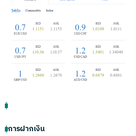
การฝากเงิน