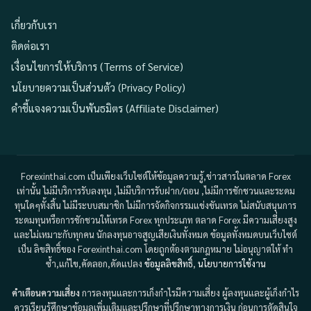
เกี่ยวกับเรา
ติดต่อเรา
เงื่อนไขการให้บริการ (Terms of Service)
นโยบายความเป็นส่วนตัว (Privacy Policy)
คำชี้แจงความเป็นพันธมิตร (Affiliate Disclaimer)
Forexinthai.com เป็นเพียงเว็บไซต์ให้ข้อมูลความรู้,ข่าวสารในตลาด Forex
เท่านั้น ไม่มีบริการรับลงทุน ,ไม่มีบริการรับฝาก/ถอน ,ไม่มีการชักชวนและระดม
ทุนใดๆทั้งสิ้น ไม่มีระบบสมาชิก ไม่มีการจัดกิจกรรมแข่งขันเทรด ไม่สนับสนุนการ
ระดมทุนหรือการชักชวนให้เทรด Forex ทุกประเภท ตลาด Forex มีความเสี่ยงสูง
และไม่เหมาะกับทุกคน นักลงทุนอาจสูญเสียเงินทั้งหมด ข้อมูลทั้งหมดบนเว็บไซต์
เป็น ลิขสิทธิ์ของ Forexinthai.com โดยถูกต้องตามกฎหมาย ไม่อนุญาตให้ ทำ
ซ้ำ,แก้ไข,คัดลอก,ดัดแปลง
ข้อมูลลิขสิทธิ์
,
นโยบายการใช้งาน
คำเตือนความเสี่ยง
การลงทุนและการเก็งกำไรมีความเสี่ยง ผู้ลงทุนและผู้เก็งกำไร
ควรเรียนรู้ศึกษาข้อมูลเพิ่มเติมและปรึกษาที่ปรึกษาทางการเงิน ก่อนการตัดสินใจ