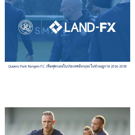
Queens Park Rangers F.C. (ทีมฟุตบอลในประเทศอังกฤษ) ในช่วงฤดูกาล 2016-2018