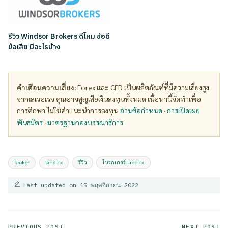
รีวิว Windsor Brokers ดีไหม ข้อดี
ข้อเสีย มีอะไรบ้าง
คำเตือนความเสี่ยง:
Forex และ CFD เป็นผลิตภัณฑ์ที่มีความเสี่ยงสูง
จากเลเวอเรจ คุณอาจสูญเสียเงินลงทุนทั้งหมด เนื้อหานี้จัดทำเพื่อ
การศึกษา ไม่ใช่คำแนะนำการลงทุน
อ่านข้อกำหนด
·
การเปิดเผย
พันธมิตร
·
มาตรฐานกองบรรณาธิการ
Tags:
broker
land-fx
รีวิว
โบรกเกอร์ land fx
Last updated on 15 พฤศจิกายน 2022
PREVIOUS POST
NEXT POST