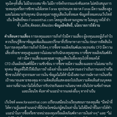
ทุนใดๆทั้งสิ้น ไม่มีระบบสมาชิก ไม่มีการจัดกิจกรรมแข่งขันเทรด ไม่สนับสนุนการ
ระดมทุนหรือการชักชวนให้เทรด Forex ทุกประเภท ตลาด Forex มีความเสี่ยงสูง
และไม่เหมาะกับทุกคน นักลงทุนอาจสูญเสียเงินทั้งหมด ข้อมูลทั้งหมดบนเว็บไซต์
เป็น ลิขสิทธิ์ของ Forexinthai.com โดยถูกต้องตามกฎหมาย ไม่อนุญาตให้ ทำ
ซ้ำ,แก้ไข,คัดลอก,ดัดแปลง
ข้อมูลลิขสิทธิ์
,
นโยบายการใช้งาน
คำเตือนความเสี่ยง
การลงทุนและการเก็งกำไรมีความเสี่ยง ผู้ลงทุนและผู้เก็งกำไร
ควรเรียนรู้ศึกษาข้อมูลเพิ่มเติมและปรึกษาที่ปรึกษาทางการเงิน ก่อนการตัดสินใจ
ในการลงทุนหรือการเก็งกำไรใดๆ การซื้อขายผลิตภัณฑ์เลเวอเรจเช่น CFD มีความ
เสี่ยงที่จะขาดทุนสูงและอาจไม่เหมาะกับนักลงทุนทุกคน การซื้อขายผลิตภัณฑ์ดัง
กล่าวมีความเสี่ยงและคุณอาจสูญเสียเงินที่ลงทุนไปทั้งหมดได้
CFD เป็นผลิตภัณฑ์ที่มีความซับซ้อน การซื้อขายมีความเสี่ยงและอาจไม่เหมาะกับ
ทุกคน ข้อมูลที่ให้ไว้ใช้เป็นการอ้างอิงเท่านั้น และไม่ควรมองว่าเป็นการแนะนำหรือ
ชักชวนให้ทำธุรกรรมทางการเงิน ข้อมูลไม่ได้คำนึงถึงสถานการณ์ทางการเงินหรือ
เป้าหมายเฉพาะของคุณ ความคิดเห็นที่แสดงออกไปเป็นความคิดเห็นส่วนบุคคล
ผลงานที่ผ่านมาไม่ได้เป็นการรับประกันผลงานในอนาคต เป็นไปตามข้อกำหนด
และเงื่อนไข ค้นหาคำแนะนำจากแหล่งอื่นๆ หากจำเป็น
เว็บไซต์ www.forexinthai.com เปรียบเสมือนโรงเรียนสอนการลงทุนคือ “มีหน้าที่
ให้ความรู้และคำแนะนำที่มีประโยชน์แก่ผู้สนใจเท่านั้น ไม่ได้มีหน้าที่ในการให้คำ
แนะนำในการซื้อหรือขายหน่วยลงทุนหรือผลิตภัณฑ์ทางการเงินต่างๆ” และ “ไม่