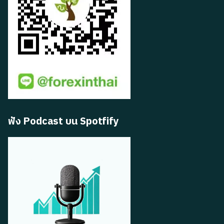
ฟัง Podcast บน Spotfify