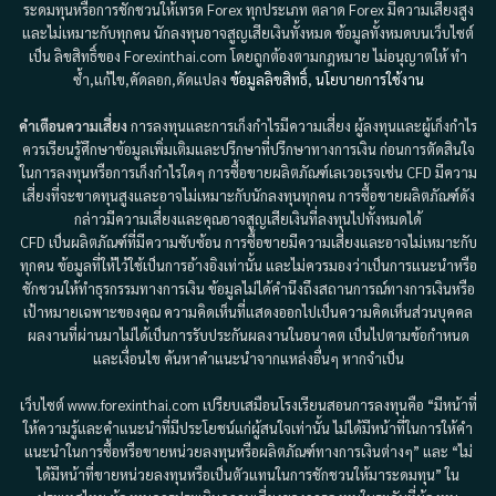
ระดมทุนหรือการชักชวนให้เทรด Forex ทุกประเภท ตลาด Forex มีความเสี่ยงสูง
และไม่เหมาะกับทุกคน นักลงทุนอาจสูญเสียเงินทั้งหมด ข้อมูลทั้งหมดบนเว็บไซต์
เป็น ลิขสิทธิ์ของ Forexinthai.com โดยถูกต้องตามกฎหมาย ไม่อนุญาตให้ ทำ
ซ้ำ,แก้ไข,คัดลอก,ดัดแปลง
ข้อมูลลิขสิทธิ์
,
นโยบายการใช้งาน
คำเตือนความเสี่ยง
การลงทุนและการเก็งกำไรมีความเสี่ยง ผู้ลงทุนและผู้เก็งกำไร
ควรเรียนรู้ศึกษาข้อมูลเพิ่มเติมและปรึกษาที่ปรึกษาทางการเงิน ก่อนการตัดสินใจ
ในการลงทุนหรือการเก็งกำไรใดๆ การซื้อขายผลิตภัณฑ์เลเวอเรจเช่น CFD มีความ
เสี่ยงที่จะขาดทุนสูงและอาจไม่เหมาะกับนักลงทุนทุกคน การซื้อขายผลิตภัณฑ์ดัง
กล่าวมีความเสี่ยงและคุณอาจสูญเสียเงินที่ลงทุนไปทั้งหมดได้
CFD เป็นผลิตภัณฑ์ที่มีความซับซ้อน การซื้อขายมีความเสี่ยงและอาจไม่เหมาะกับ
ทุกคน ข้อมูลที่ให้ไว้ใช้เป็นการอ้างอิงเท่านั้น และไม่ควรมองว่าเป็นการแนะนำหรือ
ชักชวนให้ทำธุรกรรมทางการเงิน ข้อมูลไม่ได้คำนึงถึงสถานการณ์ทางการเงินหรือ
เป้าหมายเฉพาะของคุณ ความคิดเห็นที่แสดงออกไปเป็นความคิดเห็นส่วนบุคคล
ผลงานที่ผ่านมาไม่ได้เป็นการรับประกันผลงานในอนาคต เป็นไปตามข้อกำหนด
และเงื่อนไข ค้นหาคำแนะนำจากแหล่งอื่นๆ หากจำเป็น
เว็บไซต์ www.forexinthai.com เปรียบเสมือนโรงเรียนสอนการลงทุนคือ “มีหน้าที่
ให้ความรู้และคำแนะนำที่มีประโยชน์แก่ผู้สนใจเท่านั้น ไม่ได้มีหน้าที่ในการให้คำ
แนะนำในการซื้อหรือขายหน่วยลงทุนหรือผลิตภัณฑ์ทางการเงินต่างๆ” และ “ไม่
ได้มีหน้าที่ขายหน่วยลงทุนหรือเป็นตัวแทนในการชักชวนให้มาระดมทุน” ใน