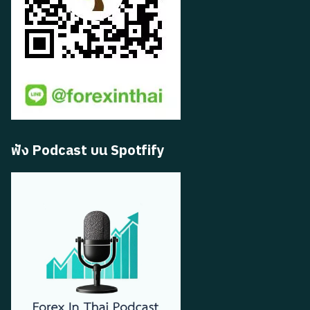
ฟัง Podcast บน Spotfify