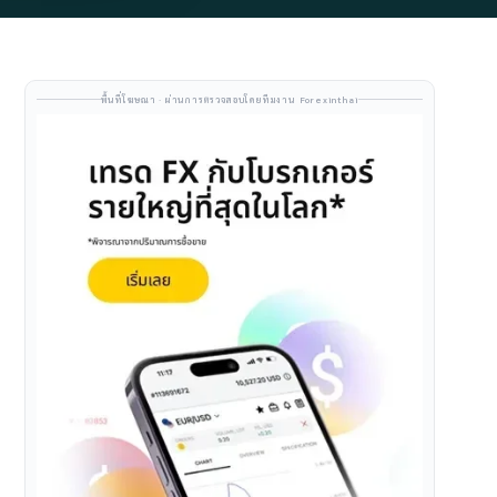
พื้นที่โฆษณา · ผ่านการตรวจสอบโดยทีมงาน Forexinthai